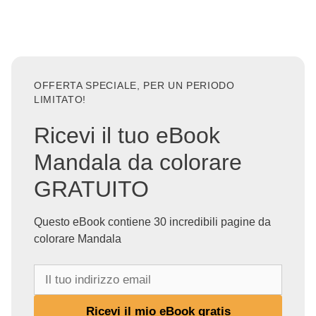
OFFERTA SPECIALE, PER UN PERIODO
LIMITATO!
Ricevi il tuo eBook
Mandala da colorare
GRATUITO
Questo eBook contiene 30 incredibili pagine da
colorare Mandala
I
l
t
Ricevi il mio eBook gratis