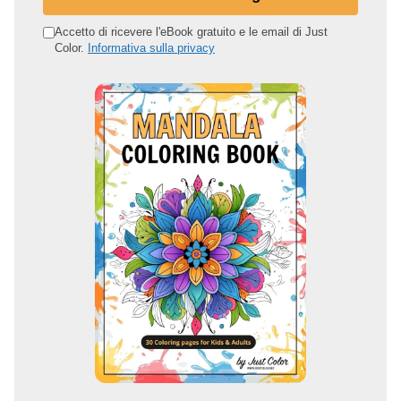
u
o
Accetto di ricevere l'eBook gratuito e le email di Just
Color.
Informativa sulla privacy
i
n
d
i
r
i
z
z
o
e
m
a
i
l