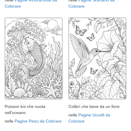
nelle
Pagine Rinoceronte da
nelle
Pagine Scenario da
Colorare
Colorare
Poisson koi che nuota
Colibrì che beve da un fiore
nell'oceano
nelle
Pagine Uccelli da
nelle
Pagine Pesci da Colorare
Colorare