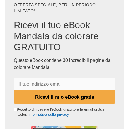
OFFERTA SPECIALE, PER UN PERIODO
LIMITATO!
Ricevi il tuo eBook
Mandala da colorare
GRATUITO
Questo eBook contiene 30 incredibili pagine da
colorare Mandala
I
l
t
Ricevi il mio eBook gratis
u
o
Accetto di ricevere l'eBook gratuito e le email di Just
Color.
Informativa sulla privacy
i
n