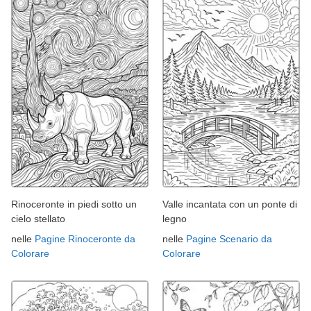
Rinoceronte in piedi sotto un
Valle incantata con un ponte di
cielo stellato
legno
nelle
Pagine Rinoceronte da
nelle
Pagine Scenario da
Colorare
Colorare