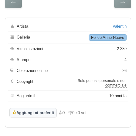
←
→
👤
Artista
Valentin
🗃
Galleria
Felice Anno Nuovo
👁
Visualizzazioni
2 339
👁
Stampe
4
💻
Colorazioni online
26
Solo per uso personale e non
🔒
Copyright
commerciale
📅
Aggiunto il
10 anni fa
☆
Aggiungi ai preferiti
👍
0
👎
0
•
0 voti
Mi piace
Non mi piace