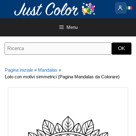
Vai
al
contenuto
Menu
Pagina iniziale
»
Mandalas
»
Loto con motivi simmetrici (Pagina Mandalas da Colorare)