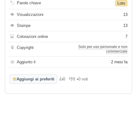
🏷
Parole chiave
Loto
👁
Visualizzazioni
13
👁
Stampe
13
💻
Colorazioni online
7
Solo per uso personale e non
🔒
Copyright
commerciale
📅
Aggiunto il
2 mesi fa
☆
Aggiungi ai preferiti
👍
0
👎
0
•
0 voti
Mi piace
Non mi piace