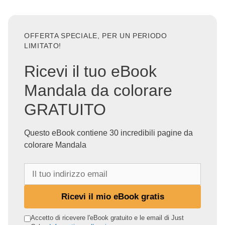
OFFERTA SPECIALE, PER UN PERIODO
LIMITATO!
Ricevi il tuo eBook
Mandala da colorare
GRATUITO
Questo eBook contiene 30 incredibili pagine da
colorare Mandala
I
l
t
Ricevi il mio eBook gratis
u
o
Accetto di ricevere l'eBook gratuito e le email di Just