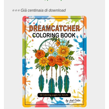
⭐️⭐️⭐️ Già centinaia di download