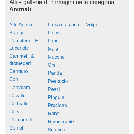
Altre gallerie di immagini nella categoria
Animali
Altri Animali
Lama e alpaca
Volpi
Bradipi
Lions
Camaleonti E
Lupi
Lucertole
Maiali
Cammelli &
Mucche
dromedari
Orsi
Canguro
Panda
Cani
Peacocks
Capybara
Pesci
Cavalli
Pinguini
Cerbiatti
Procione
Cervi
Rane
Coccodrillo
Rinoceronte
Conigli
Scimmie