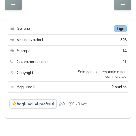
←
→
🗃
Galleria
Tigri
👁
Visualizzazioni
326
👁
Stampe
14
💻
Colorazioni online
11
Solo per uso personale e non
🔒
Copyright
commerciale
📅
Aggiunto il
2 anni fa
☆
Aggiungi ai preferiti
👍
0
👎
0
•
0 voti
Mi piace
Non mi piace