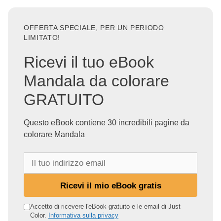
OFFERTA SPECIALE, PER UN PERIODO
LIMITATO!
Ricevi il tuo eBook
Mandala da colorare
GRATUITO
Questo eBook contiene 30 incredibili pagine da
colorare Mandala
I
l
t
Ricevi il mio eBook gratis
u
o
Accetto di ricevere l'eBook gratuito e le email di Just
Color.
Informativa sulla privacy
i