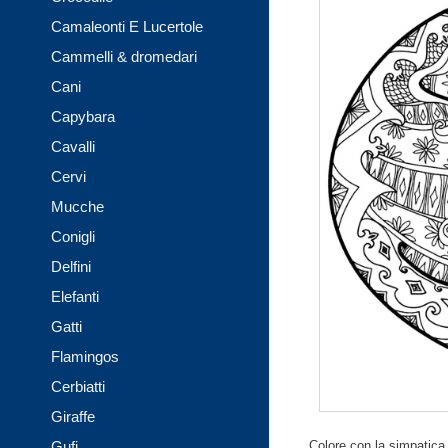
Camaleonti E Lucertole
Cammelli & dromedari
Cani
Capybara
Cavalli
Cervi
Mucche
Conigli
Delfini
Elefanti
Gatti
Flamingos
Cerbiatti
Giraffe
Gufi
Colore con la simpatica 