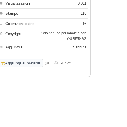
👁
Visualizzazioni
3 811
👁
Stampe
115
💻
Colorazioni online
16
Solo per uso personale e non
🔒
Copyright
commerciale
📅
Aggiunto il
7 anni fa
☆
Aggiungi ai preferiti
👍
0
👎
0
•
0 voti
Mi piace
Non mi piace