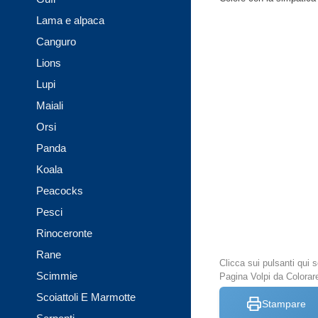
Lama e alpaca
Canguro
Lions
Lupi
Maiali
Orsi
Panda
Koala
Peacocks
Pesci
Rinoceronte
Rane
Clicca sui pulsanti qui
Scimmie
Pagina Volpi da Colorar
Scoiattoli E Marmotte
Stampare