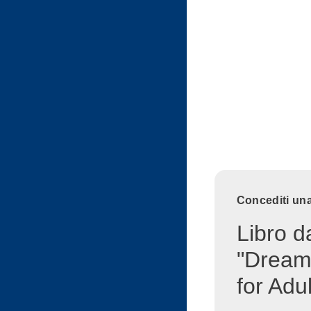
Concediti una
Libro d
"Dream
for Adul