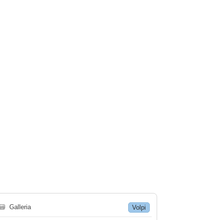
🗃
Galleria
Volpi