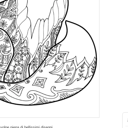
volpe piena di bellissimi disegni