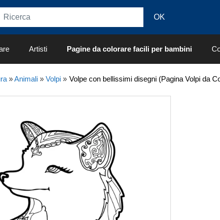
are
Artisti
Pagine da colorare facili per bambini
Co
ra
»
Animali
»
Volpi
»
Volpe con bellissimi disegni (Pagina Volpi da Co