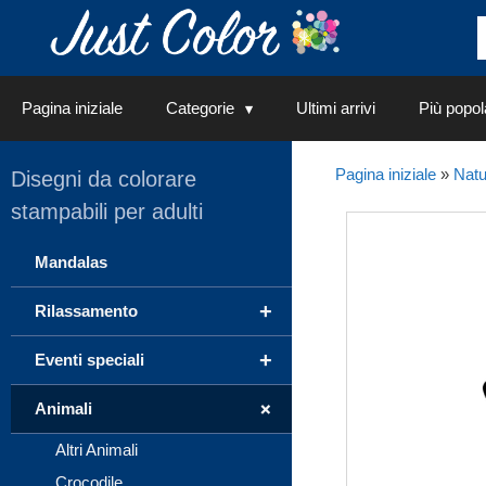
Vai
al
contenuto
Pagina iniziale
Categorie
Ultimi arrivi
Più popol
Pagina iniziale
»
Natu
Disegni da colorare
stampabili per adulti
Mandalas
+
Rilassamento
+
Eventi speciali
+
Animali
Altri Animali
Crocodile