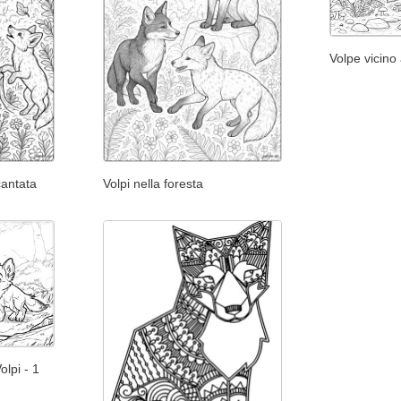
Volpe vicino
cantata
Volpi nella foresta
olpi - 1