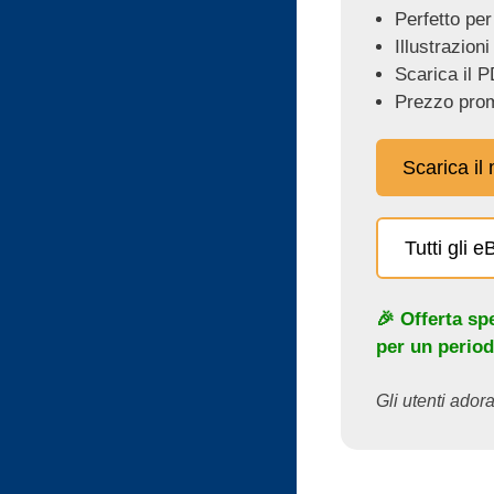
Perfetto per
Illustrazioni
Scarica il P
Prezzo prom
Scarica il
Tutti gli 
🎉 Offerta sp
per un period
Gli utenti adora