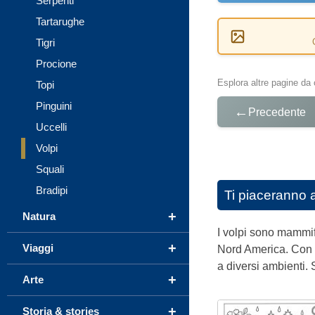
Serpenti
Tartarughe
Tigri
Procione
Esplora altre pagine da 
Topi
Pinguini
←
Precedente
Uccelli
Volpi
Squali
Bradipi
Ti piaceranno 
+
Natura
I volpi sono mammife
+
Viaggi
Nord America. Con u
a diversi ambienti. S
+
Arte
+
Storia & stories