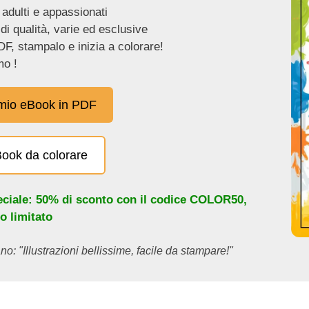
 adulti e appassionati
 di qualità, varie ed esclusive
DF, stampalo e inizia a colorare!
o !
 mio eBook in PDF
eBook da colorare
eciale: 50% di sconto con il codice
COLOR50
,
o limitato
no: "Illustrazioni bellissime, facile da stampare!"