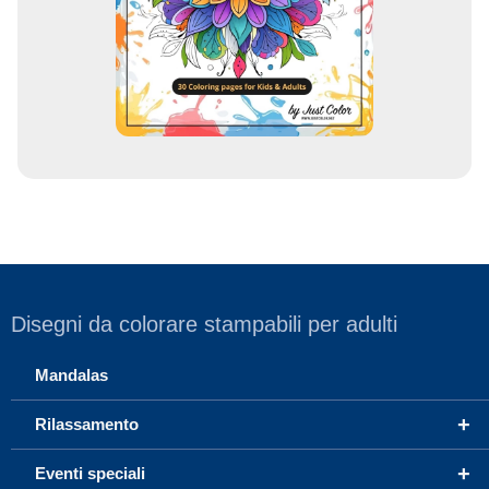
a
i
l
Disegni da colorare stampabili per adulti
Mandalas
+
Rilassamento
+
Eventi speciali