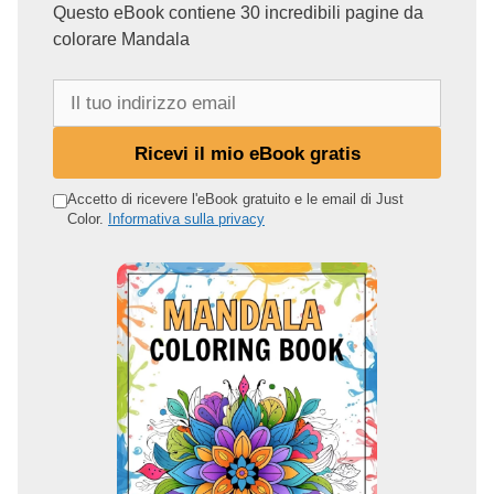
Questo eBook contiene 30 incredibili pagine da
colorare Mandala
I
l
t
Ricevi il mio eBook gratis
u
o
Accetto di ricevere l'eBook gratuito e le email di Just
Color.
Informativa sulla privacy
i
n
d
i
r
i
z
z
o
e
m