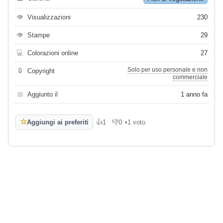
👁
Visualizzazioni
230
👁
Stampe
29
💻
Colorazioni online
27
Solo per uso personale e non
🔒
Copyright
commerciale
📅
Aggiunto il
1 anno fa
☆
Aggiungi ai preferiti
👍
1
👎
0
•
1 voto
Mi piace
Non mi piace