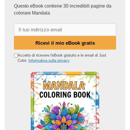
Questo eBook contiene 30 incredibili pagine da
colorare Mandala
I
l
t
Ricevi il mio eBook gratis
u
o
Accetto di ricevere l'eBook gratuito e le email di Just
Color.
Informativa sulla privacy
i
n
d
i
r
i
z
z
o
e