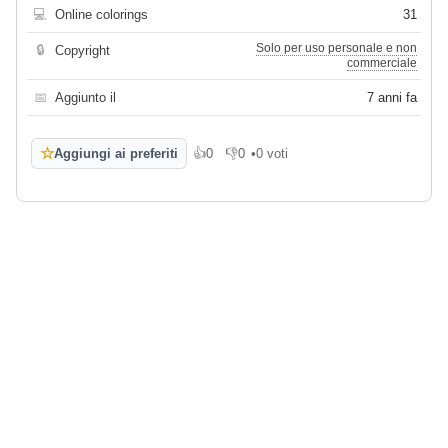
💻
Online colorings
31
Solo per uso personale e non
🔒
Copyright
commerciale
📅
Aggiunto il
7 anni fa
☆
Aggiungi ai preferiti
👍
0
👎
0
•
0 voti
Mi piace
Non mi piace