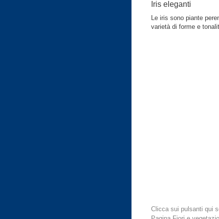
Iris eleganti
Le iris sono piante peren
varietà di forme e tonali
Clicca sui pulsanti qui
Pagina Fiori e vegetazi