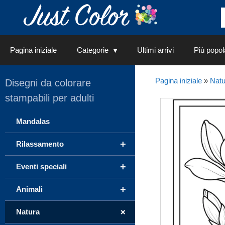
Vai
al
contenuto
Pagina iniziale
Categorie
Ultimi arrivi
Più popol
Pagina iniziale
»
Natu
Disegni da colorare
stampabili per adulti
Mandalas
+
Rilassamento
+
Eventi speciali
+
Animali
+
Natura