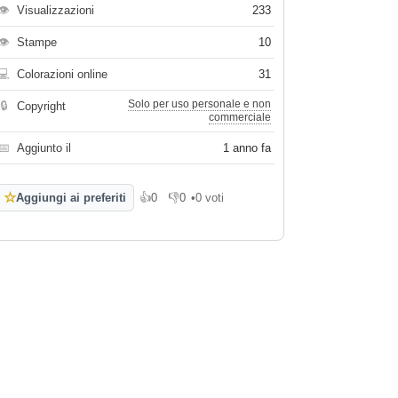
👁
Visualizzazioni
233
👁
Stampe
10
💻
Colorazioni online
31
Solo per uso personale e non
🔒
Copyright
commerciale
📅
Aggiunto il
1 anno fa
☆
Aggiungi ai preferiti
👍
0
👎
0
•
0 voti
Mi piace
Non mi piace