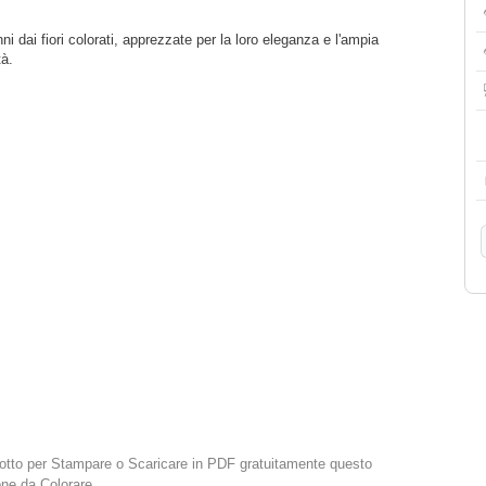
ni dai fiori colorati, apprezzate per la loro eleganza e l'ampia
tà.
 sotto per Stampare o Scaricare in PDF gratuitamente questo
one da Colorare