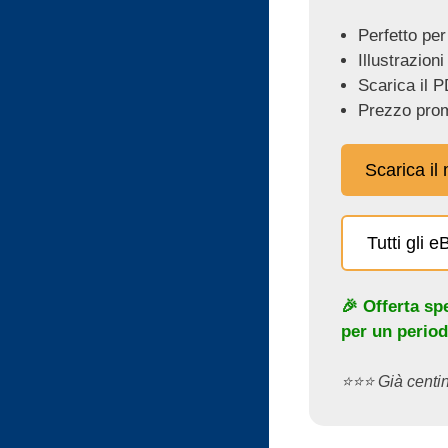
Perfetto per
Illustrazioni
Scarica il P
Prezzo prom
Scarica il
Tutti gli 
🎉 Offerta sp
per un period
⭐️⭐️⭐️ Già cent