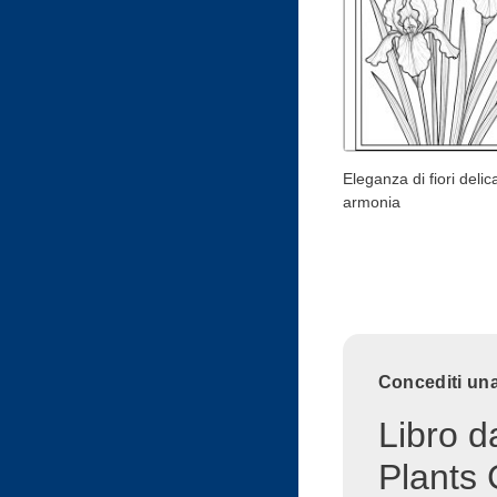
Eleganza di fiori delica
armonia
Concediti una
Libro d
Plants 