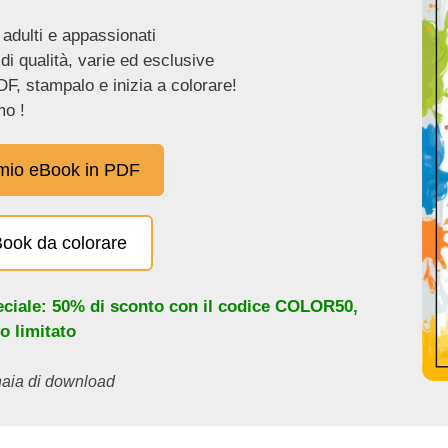
 adulti e appassionati
 di qualità, varie ed esclusive
DF, stampalo e inizia a colorare!
o !
 mio eBook in PDF
eBook da colorare
eciale: 50% di sconto con il codice
COLOR50
,
o limitato
inaia di download