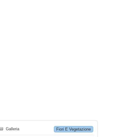
🗃
Galleria
Fiori E Vegetazione