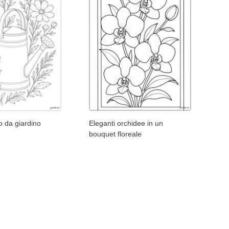
io da giardino
Eleganti orchidee in un
bouquet floreale