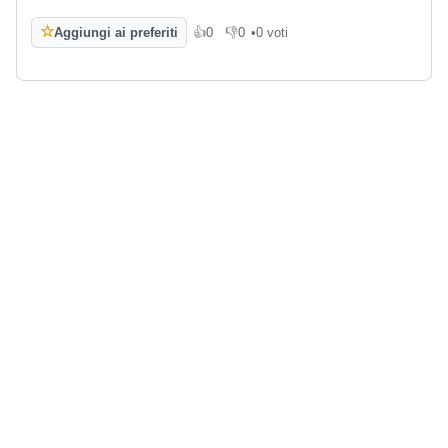
☆
Aggiungi ai preferiti
👍
0
👎
0
•
0 voti
Mi piace
Non mi piace