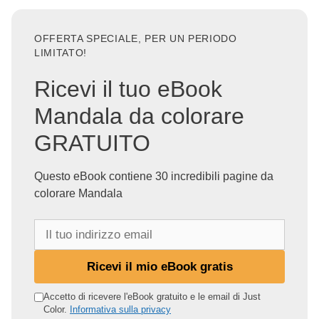
OFFERTA SPECIALE, PER UN PERIODO
LIMITATO!
Ricevi il tuo eBook
Mandala da colorare
GRATUITO
Questo eBook contiene 30 incredibili pagine da
colorare Mandala
I
l
t
Ricevi il mio eBook gratis
u
o
Accetto di ricevere l'eBook gratuito e le email di Just
Color.
Informativa sulla privacy
i