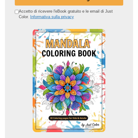
u
o
Accetto di ricevere l'eBook gratuito e le email di Just
Color.
Informativa sulla privacy
i
n
d
i
r
i
z
z
o
e
m
a
i
l