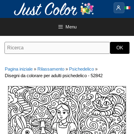
Vai
al
contenuto
Menu
Pagina iniziale
»
Rilassamento
»
Psichedelico
»
Disegni da colorare per adulti psichedelico - 52842