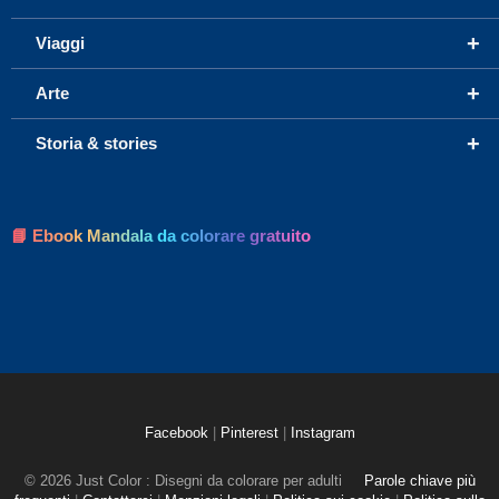
+
Viaggi
+
Arte
+
Storia & stories
📘 Ebook Mandala da colorare gratuito
Facebook
|
Pinterest
|
Instagram
© 2026 Just Color : Disegni da colorare per adulti
Parole chiave più