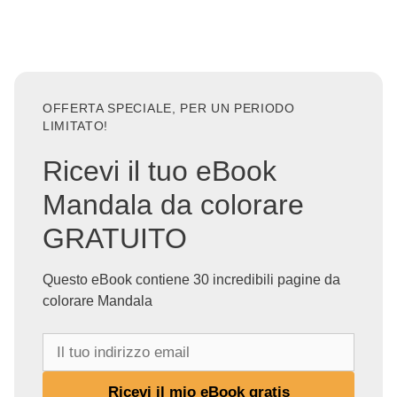
OFFERTA SPECIALE, PER UN PERIODO
LIMITATO!
Ricevi il tuo eBook
Mandala da colorare
GRATUITO
Questo eBook contiene 30 incredibili pagine da
colorare Mandala
I
l
t
Ricevi il mio eBook gratis