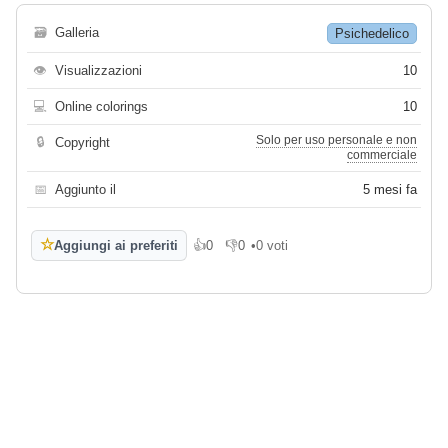
🗃
Galleria
Psichedelico
👁
Visualizzazioni
10
💻
Online colorings
10
Solo per uso personale e non
🔒
Copyright
commerciale
📅
Aggiunto il
5 mesi fa
☆
Aggiungi ai preferiti
👍
0
👎
0
•
0 voti
Mi piace
Non mi piace