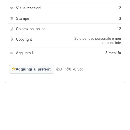
👁
Visualizzazioni
12
👁
Stampe
3
💻
Colorazioni online
12
Solo per uso personale e non
🔒
Copyright
commerciale
📅
Aggiunto il
3 mesi fa
☆
Aggiungi ai preferiti
👍
0
👎
0
•
0 voti
Mi piace
Non mi piace