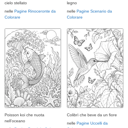
cielo stellato
legno
nelle
Pagine Rinoceronte da
nelle
Pagine Scenario da
Colorare
Colorare
Poisson koi che nuota
Colibrì che beve da un fiore
nell'oceano
nelle
Pagine Uccelli da