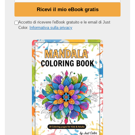
t
Ricevi il mio eBook gratis
u
o
Accetto di ricevere l'eBook gratuito e le email di Just
Color.
Informativa sulla privacy
i
n
d
i
r
i
z
z
o
e
m
a
i
l