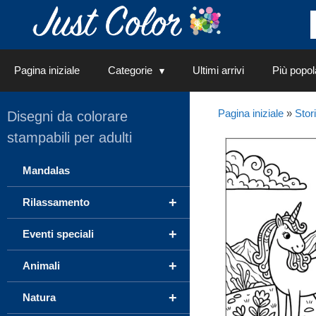
Vai
al
contenuto
Pagina iniziale
Categorie
Ultimi arrivi
Più popol
Pagina iniziale
»
Stor
Disegni da colorare
stampabili per adulti
Mandalas
+
Rilassamento
+
Eventi speciali
+
Animali
+
Natura