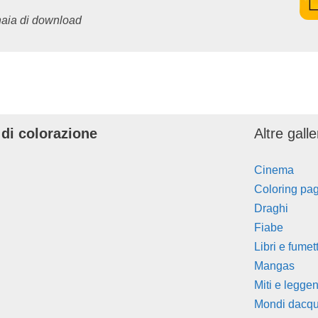
inaia di download
 di colorazione
Altre gall
Cinema
Coloring pa
Draghi
Fiabe
Libri e fumett
Mangas
Miti e legge
Mondi dacq