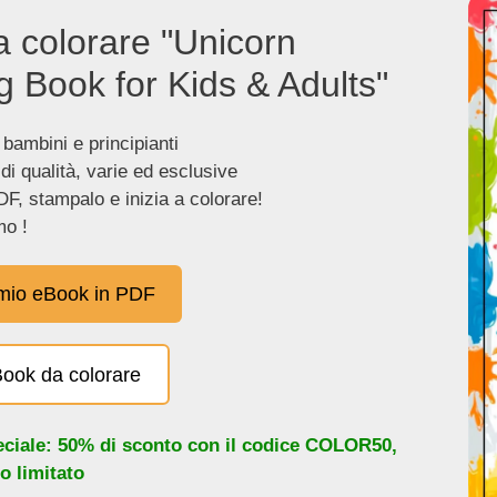
a colorare "Unicorn
g Book for Kids & Adults"
 bambini e principianti
 di qualità, varie ed esclusive
DF, stampalo e inizia a colorare!
o !
 mio eBook in PDF
eBook da colorare
eciale: 50% di sconto con il codice
COLOR50
,
o limitato