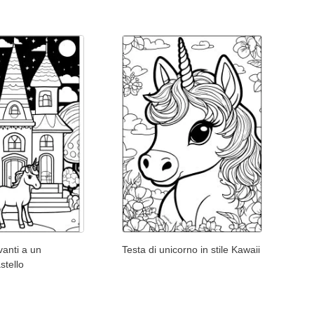
anti a un
Testa di unicorno in stile Kawaii
stello