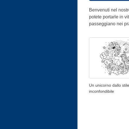
Benvenuti nel nostr
potete portarle in v
passeggiano nei pra
Un unicorno dallo stil
inconfondibile