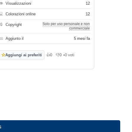
👁
Visualizzazioni
12
💻
Colorazioni online
12
Solo per uso personale e non
🔒
Copyright
commerciale
📅
Aggiunto il
5 mesi fa
☆
Aggiungi ai preferiti
👍
0
👎
0
•
0 voti
Mi piace
Non mi piace
s