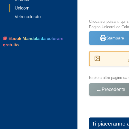
Unicorni
Vetro colorato
Clicca sui pulsanti qui
Pagina Unicorni da Colo
Stampare
📘 Ebook Mandala da colorare
gratuito
Esplora altre pagine da 
←
Precedente
Ti piaceranno 