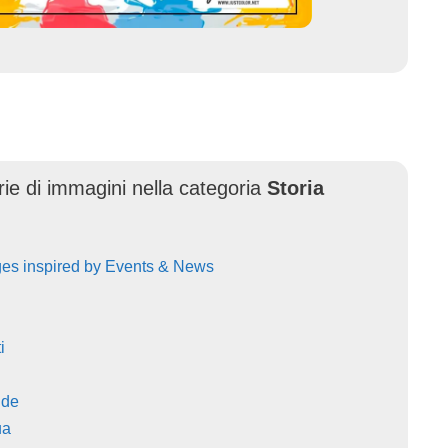
erie di immagini nella categoria
Storia
ges inspired by Events & News
i
nde
ua