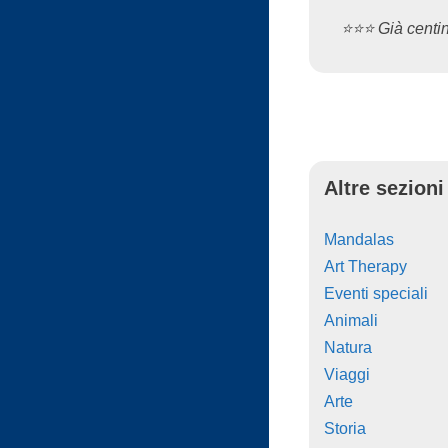
⭐️⭐️⭐️ Già cent
Altre sezioni
Mandalas
Art Therapy
Eventi speciali
Animali
Natura
Viaggi
Arte
Storia