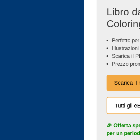
Libro d
Colorin
Perfetto per
Illustrazioni
Scarica il P
Prezzo prom
Scarica il
Tutti gli 
🎉 Offerta sp
per un period