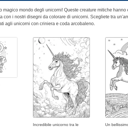
o magico mondo degli unicorni! Queste creature mitiche hanno c
ita con i nostri disegni da colorare di unicorni. Scegliete tra un'a
ti agli unicorni con criniera e coda arcobaleno.
e
Incredibile unicorno tra le
Un bellissim