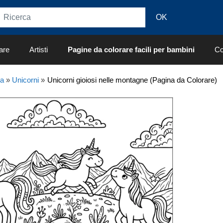
are
Artisti
Pagine da colorare facili per bambini
Co
ia
»
Unicorni
»
Unicorni gioiosi nelle montagne (Pagina da Colorare)