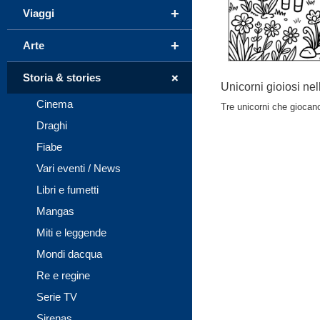
+
Viaggi
+
Arte
+
Storia & stories
Unicorni gioiosi ne
Cinema
Tre unicorni che giocano
Draghi
Fiabe
Vari eventi / News
Libri e fumetti
Mangas
Miti e leggende
Mondi dacqua
Re e regine
Serie TV
Sirenas