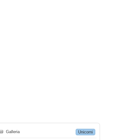
🗃
Galleria
Unicorni