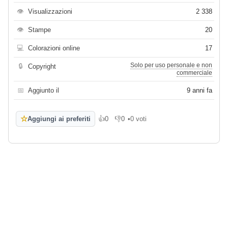
👁
Visualizzazioni
2 338
👁
Stampe
20
💻
Colorazioni online
17
Solo per uso personale e non
🔒
Copyright
commerciale
📅
Aggiunto il
9 anni fa
☆
Aggiungi ai preferiti
👍
0
👎
0
•
0 voti
Mi piace
Non mi piace