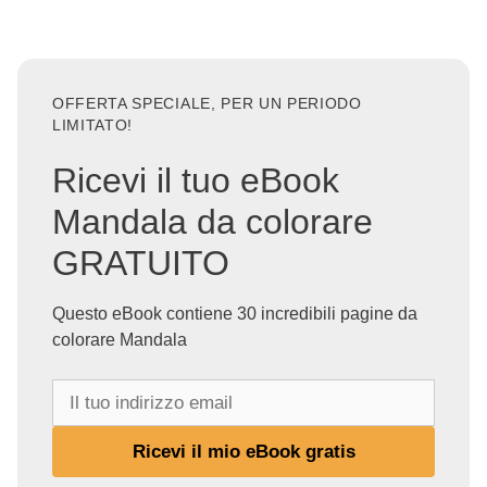
OFFERTA SPECIALE, PER UN PERIODO
LIMITATO!
Ricevi il tuo eBook
Mandala da colorare
GRATUITO
Questo eBook contiene 30 incredibili pagine da
colorare Mandala
I
l
t
Ricevi il mio eBook gratis
u