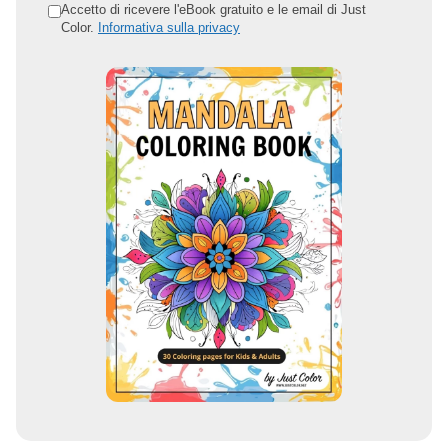
o
Accetto di ricevere l'eBook gratuito e le email di Just
Color.
Informativa sulla privacy
i
n
d
i
r
i
z
z
o
e
m
a
i
l