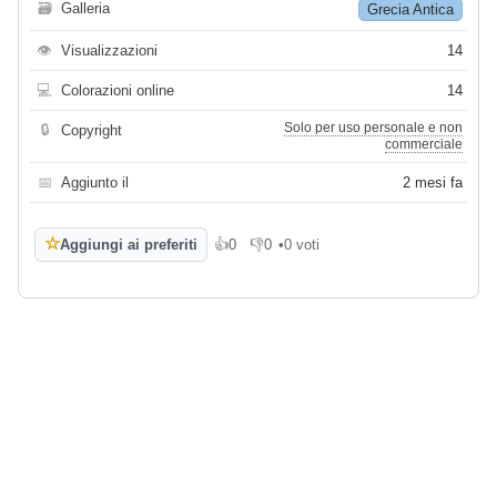
🗃
Galleria
Grecia Antica
👁
Visualizzazioni
14
💻
Colorazioni online
14
Solo per uso personale e non
🔒
Copyright
commerciale
📅
Aggiunto il
2 mesi fa
☆
Aggiungi ai preferiti
👍
0
👎
0
•
0 voti
Mi piace
Non mi piace