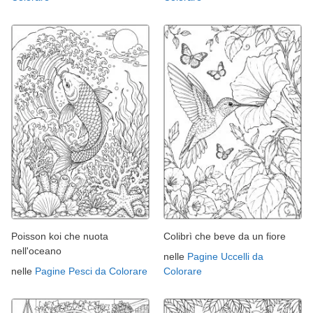
Poisson koi che nuota
Colibrì che beve da un fiore
nell'oceano
nelle
Pagine Uccelli da
nelle
Pagine Pesci da Colorare
Colorare