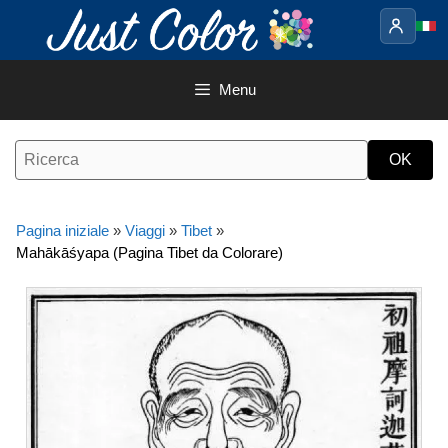
Vai
al
contenuto
Menu
Pagina iniziale
»
Viaggi
»
Tibet
»
Mahākāśyapa (Pagina Tibet da Colorare)