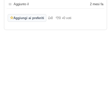
📅
Aggiunto il
2 mesi fa
☆
Aggiungi ai preferiti
👍
0
👎
0
•
0 voti
Mi piace
Non mi piace