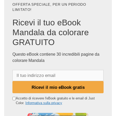
OFFERTA SPECIALE, PER UN PERIODO
LIMITATO!
Ricevi il tuo eBook
Mandala da colorare
GRATUITO
Questo eBook contiene 30 incredibili pagine da
colorare Mandala
I
l
t
Ricevi il mio eBook gratis
u
o
Accetto di ricevere l'eBook gratuito e le email di Just
Color.
Informativa sulla privacy
i
n