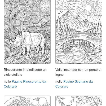
Rinoceronte in piedi sotto un
Valle incantata con un ponte di
cielo stellato
legno
nelle
Pagine Rinoceronte da
nelle
Pagine Scenario da
Colorare
Colorare