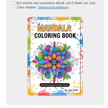
e
Ich möchte das kostenlose eBook und E-Mails von Just
Color erhalten.
Datenschutzerklärung
E
-
M
a
i
l
-
A
d
r
e
s
s
e