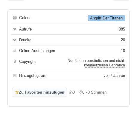
🗃
Galerie
Angriff Der Titanen
👁
Aufrufe
385
👁
Drucke
20
💻
Online-Ausmalungen
10
Nur für den persönlichen und nicht-
🔒
Copyright
kommerziellen Gebrauch
📅
Hinzugefügt am
vor 7 Jahren
☆
Zu Favoriten hinzufügen
👍
0
👎
0
•
0 Stimmen
Gefällt mir
Gefällt mir nicht