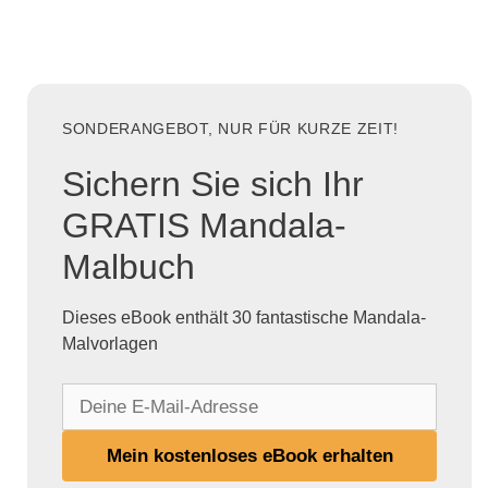
SONDERANGEBOT, NUR FÜR KURZE ZEIT!
Sichern Sie sich Ihr
GRATIS Mandala-
Malbuch
Dieses eBook enthält 30 fantastische Mandala-
Malvorlagen
D
e
i
Mein kostenloses eBook erhalten
n