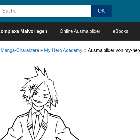
omplexe Malvorlagen
Online Ausmalbilder
eBooks
 Manga-Charaktere
»
My Hero Academy
»
Ausmalbilder von my-her