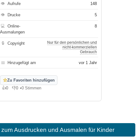
👁
Aufrufe
148
👁
Drucke
5
💻
Online-
8
Ausmalungen
Nur für den persönlichen und
🔒
Copyright
nicht-kommerziellen
Gebrauch
📅
Hinzugefügt am
vor 1 Jahr
☆
Zu Favoriten hinzufügen
👍
0
👎
0
•
0 Stimmen
Gefällt mir
Gefällt mir nicht
 zum Ausdrucken und Ausmalen für Kinder