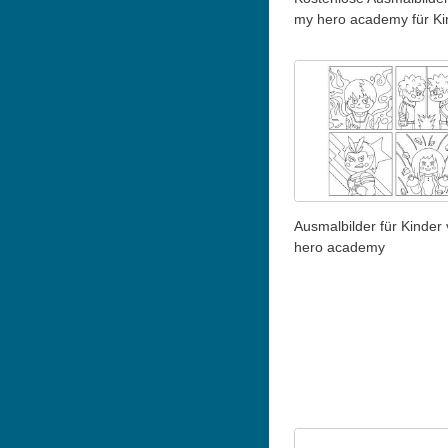
my hero academy für Ki
Ausmalbilder für Kinder
hero academy