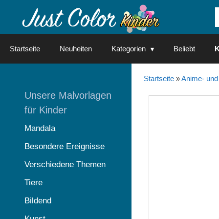
Springe
zum
Inhalt
Startseite
Neuheiten
Kategorien
Beliebt
K
Startseite
»
Anime- und
Unsere Malvorlagen
für Kinder
Mandala
Besondere Ereignisse
Verschiedene Themen
Tiere
Bildend
Kunst