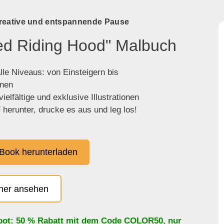
kreative und entspannende Pause
Red Riding Hood" Malbuch
lle Niveaus: von Einsteigern bis
enen
ielfältige und exklusive Illustrationen
herunter, drucke es aus und leg los!
Book herunterladen
cher ansehen
bot: 50 % Rabatt mit dem Code
COLOR50
, nur