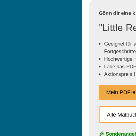
Gönn dir eine 
"Little 
Geeignet für a
Fortgeschritt
Hochwertige, v
Lade das PDF 
Aktionspreis !
Mein PDF-e
Alle Malbü
🎉 Sonderange