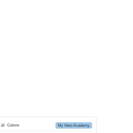
🗃
Galerie
My Hero Academy