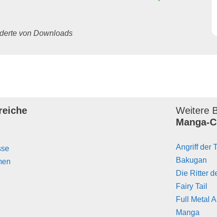
underte von Downloads
reiche
Weitere B
Manga-C
Angriff der 
sse
Bakugan
men
Die Ritter d
Fairy Tail
Full Metal 
Manga