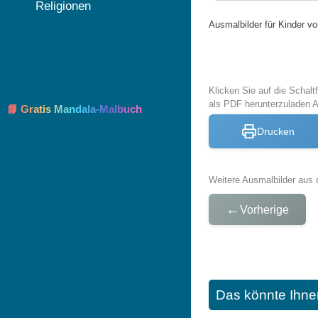
Religionen
Ausmalbilder für Kinder 
Klicken Sie auf die Schal
als PDF herunterzuladen
📘 Gratis Mandala-Malbuch
Drucken
Weitere Ausmalbilder aus 
←
Vorherige
Das könnte Ihne