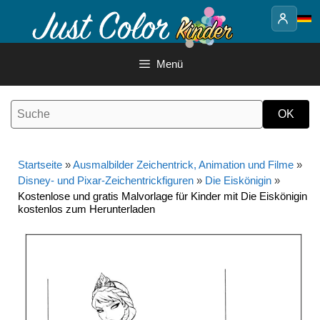
Springe
zum
Inhalt
Menü
Startseite
»
Ausmalbilder Zeichentrick, Animation und Filme
»
Disney- und Pixar-Zeichentrickfiguren
»
Die Eiskönigin
»
Kostenlose und gratis Malvorlage für Kinder mit Die Eiskönigin
kostenlos zum Herunterladen