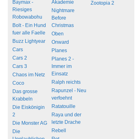
Baymax -
Akademie
Zootopia 2
Riesiges
Nightmare
Robowabohu
Before
Bolt - Ein Hund
Christmas
fuer alle Faelle
Oben
Buzz Lightyear
Onward
Cars
Planes
Cars 2
Planes 2 -
Cars 3
Immer im
Einsatz
Chaos im Netz
Ralph reichts
Coco
Rapunzel - Neu
Das grosse
verfoehnt
Krabbeln
Ratatouille
Die Eiskönigin
2
Raya und der
letzte Drache
Die Monster AG
Rebell
Die
Unglaublichen
Rot