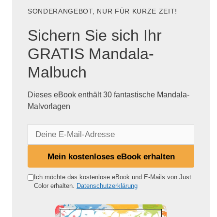
SONDERANGEBOT, NUR FÜR KURZE ZEIT!
Sichern Sie sich Ihr
GRATIS Mandala-
Malbuch
Dieses eBook enthält 30 fantastische Mandala-
Malvorlagen
D
e
i
Mein kostenloses eBook erhalten
n
e
Ich möchte das kostenlose eBook und E-Mails von Just
Color erhalten.
Datenschutzerklärung
E
-
M