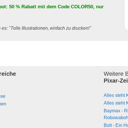
bot: 50 % Rabatt mit dem Code
COLOR50
, nur
es: "Tolle Illustrationen, einfach zu drucken!"
reiche
Weitere B
Pixar-Ze
Alles steht 
sse
Alles steht 
men
Baymax - R
Robowabo
Bolt - Ein H