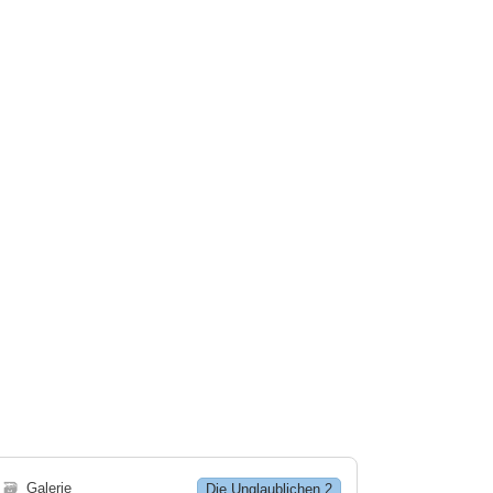
🗃
Galerie
Die Unglaublichen 2