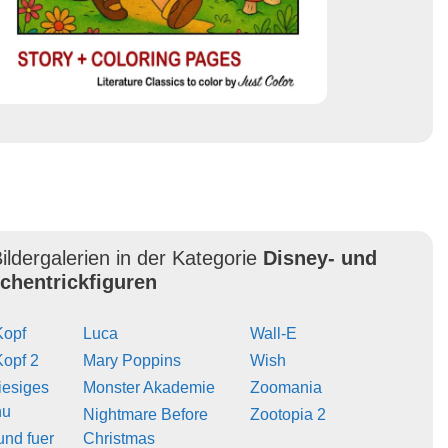
ildergalerien in der Kategorie
Disney- und
ichentrickfiguren
Kopf
Luca
Wall-E
Kopf 2
Mary Poppins
Wish
iesiges
Monster Akademie
Zoomania
hu
Nightmare Before
Zootopia 2
und fuer
Christmas