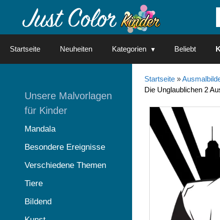
Springe
zum
Inhalt
Startseite
Neuheiten
Kategorien
Beliebt
K
Startseite
»
Ausmalbilde
Die Unglaublichen 2 Au
Unsere Malvorlagen
für Kinder
Mandala
Besondere Ereignisse
Verschiedene Themen
Tiere
Bildend
Kunst