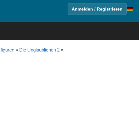
Anmelden / Registrieren
figuren
»
Die Unglaublichen 2
»