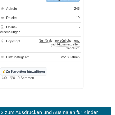
👁
Aufrufe
246
👁
Drucke
19
💻
Online-
15
Ausmalungen
Nur für den persönlichen und
🔒
Copyright
nicht-kommerziellen
Gebrauch
📅
Hinzugefügt am
vor 8 Jahren
☆
Zu Favoriten hinzufügen
👍
0
👎
0
•
0 Stimmen
Gefällt mir
Gefällt mir nicht
n 2 zum Ausdrucken und Ausmalen für Kinder