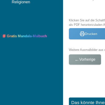
Religionen
Klicken Sie auf die Schal
als PDF herunterzuladen 
Drucken
📘 Gratis Mandala-Malbuch
Weitere Ausmalbilder aus 
←
Vorherige
Das könnte Ihne