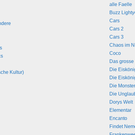
alle Faelle
Buzz Lighty
Cars
ndere
Cars 2
Cars 3
Chaos im N
s
Coco
cs
Das grosse
Die Eisköni
che Kultur)
Die Eisköni
Die Monste
Die Unglau
Dorys Welt
Elementar
Encanto
Findet Nem
Frankenwe