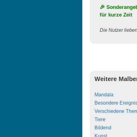
🎉 Sonderange
für kurze Zeit
Die Nutzer lieben 
Weitere Malbe
Mandala
Besondere Ereigni
Verschiedene The
Tiere
Bildend
Kunst