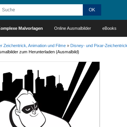
omplexe Malvorlagen
Online Ausmalbilder
eBooks
r Zeichentrick, Animation und Filme
»
Disney- und Pixar-Zeichentrick
smalbilder zum Herunterladen (Ausmalbild)