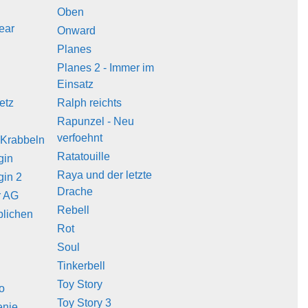
Oben
ear
Onward
Planes
Planes 2 - Immer im
Einsatz
etz
Ralph reichts
Rapunzel - Neu
verfoehnt
 Krabbeln
Ratatouille
gin
Raya und der letzte
gin 2
Drache
r AG
Rebell
blichen
Rot
Soul
Tinkerbell
Toy Story
o
Toy Story 3
enie