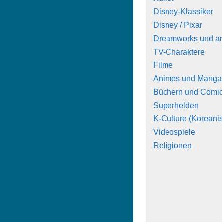
Disney-Klassiker
Disney / Pixar
Dreamworks und a
TV-Charaktere
Filme
Animes und Manga
Büchern und Comi
Superhelden
K-Culture (Koreanis
Videospiele
Religionen