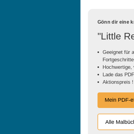
Gönn dir eine 
"Little 
Geeignet für a
Fortgeschritt
Hochwertige, v
Lade das PDF 
Aktionspreis !
Mein PDF-e
Alle Malbü