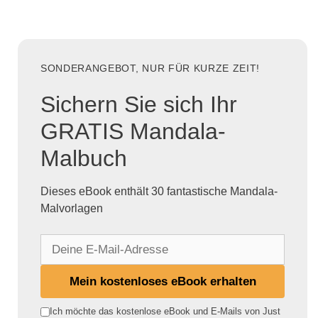
SONDERANGEBOT, NUR FÜR KURZE ZEIT!
Sichern Sie sich Ihr
GRATIS Mandala-
Malbuch
Dieses eBook enthält 30 fantastische Mandala-
Malvorlagen
D
e
i
Mein kostenloses eBook erhalten
n
e
Ich möchte das kostenlose eBook und E-Mails von Just