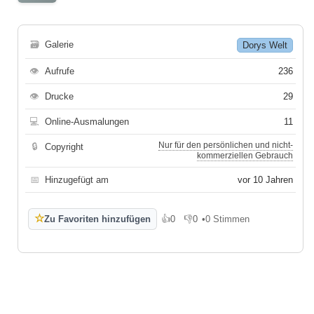
🗃
Galerie
Dorys Welt
👁
Aufrufe
236
👁
Drucke
29
💻
Online-Ausmalungen
11
Nur für den persönlichen und nicht-
🔒
Copyright
kommerziellen Gebrauch
📅
Hinzugefügt am
vor 10 Jahren
☆
Zu Favoriten hinzufügen
👍
0
👎
0
•
0 Stimmen
Gefällt mir
Gefällt mir nicht