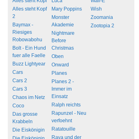
Alles steht Kopf
Luca
Wall-E
Alles steht Kopf
Mary Poppins
Wish
2
Monster
Zoomania
Baymax -
Akademie
Zootopia 2
Riesiges
Nightmare
Robowabohu
Before
Bolt - Ein Hund
Christmas
fuer alle Faelle
Oben
Buzz Lightyear
Onward
Cars
Planes
Cars 2
Planes 2 -
Cars 3
Immer im
Einsatz
Chaos im Netz
Ralph reichts
Coco
Rapunzel - Neu
Das grosse
verfoehnt
Krabbeln
Ratatouille
Die Eiskönigin
Raya und der
Die Eiskönigin