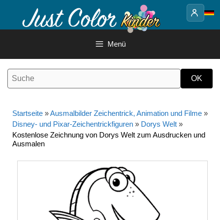
Springe
zum
Inhalt
Menü
Startseite
»
Ausmalbilder Zeichentrick, Animation und Filme
»
Disney- und Pixar-Zeichentrickfiguren
»
Dorys Welt
»
Kostenlose Zeichnung von Dorys Welt zum Ausdrucken und
Ausmalen