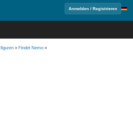
Anmelden / Registrieren
figuren
»
Findet Nemo
»