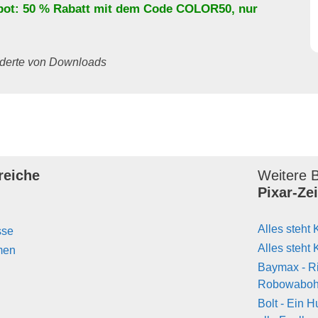
bot: 50 % Rabatt mit dem Code
COLOR50
, nur
underte von Downloads
reiche
Weitere B
Pixar-Ze
Alles steht 
sse
Alles steht 
men
Baymax - R
Robowabo
Bolt - Ein H