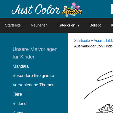
Springe
zum
Inhalt
Startseite
Neuheiten
Kategorien
Beliebt
K
Startseite
»
Ausmalbilde
Ausmalbilder von Find
Unsere Malvorlagen
für Kinder
Mandala
Besondere Ereignisse
Verschiedene Themen
Tiere
Bildend
Kunst