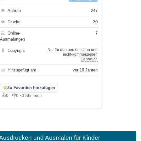
👁
Aufrufe
247
👁
Drucke
30
💻
Online-
7
Ausmalungen
Nur für den persönlichen und
🔒
Copyright
nicht-kommerziellen
Gebrauch
📅
Hinzugefügt am
vor 10 Jahren
☆
Zu Favoriten hinzufügen
👍
0
👎
0
•
0 Stimmen
Gefällt mir
Gefällt mir nicht
Ausdrucken und Ausmalen für Kinder