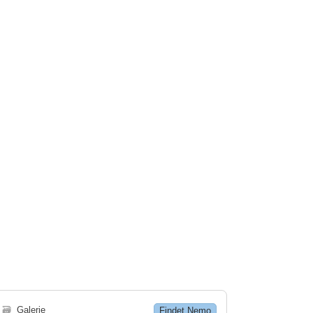
🗃
Galerie
Findet Nemo