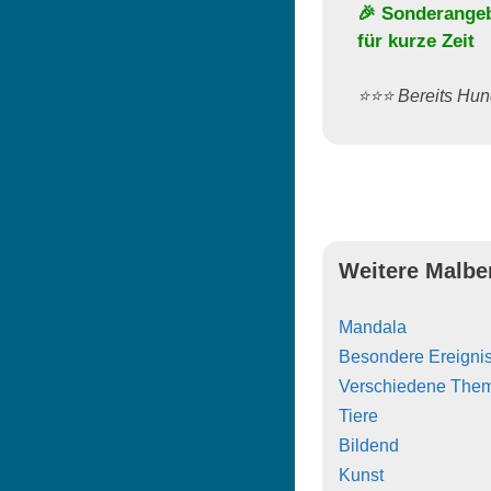
🎉 Sonderange
für kurze Zeit
⭐️⭐️⭐️ Bereits H
Weitere Malbe
Mandala
Besondere Ereigni
Verschiedene The
Tiere
Bildend
Kunst