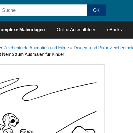
omplexe Malvorlagen
Online Ausmalbilder
eBooks
r Zeichentrick, Animation und Filme
»
Disney- und Pixar-Zeichentrick
et Nemo zum Ausmalen für Kinder