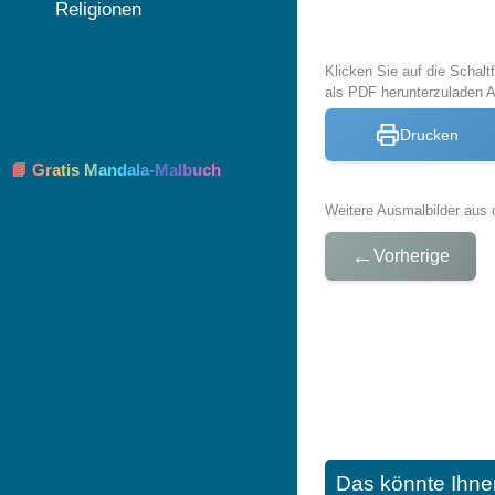
Religionen
Klicken Sie auf die Schal
als PDF herunterzuladen 
Drucken
📘 Gratis Mandala-Malbuch
Weitere Ausmalbilder aus 
←
Vorherige
Das könnte Ihne