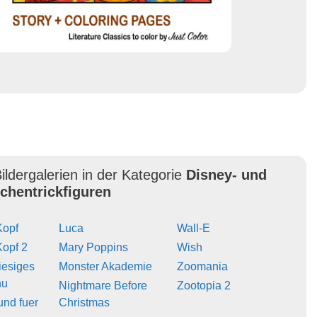
ildergalerien in der Kategorie
Disney- und
ichentrickfiguren
Kopf
Luca
Wall-E
Kopf 2
Mary Poppins
Wish
iesiges
Monster Akademie
Zoomania
hu
Nightmare Before
Zootopia 2
und fuer
Christmas