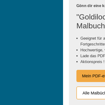
Gönn dir eine 
"Goldilo
Malbuch
Geeignet für a
Fortgeschritt
Hochwertige, v
Lade das PDF 
Aktionspreis !
Mein PDF-e
Alle Malbü