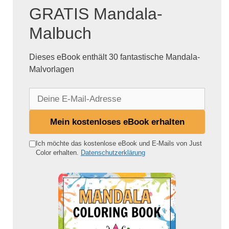
GRATIS Mandala-
Malbuch
Dieses eBook enthält 30 fantastische Mandala-
Malvorlagen
D
e
i
Mein kostenloses eBook erhalten
n
e
Ich möchte das kostenlose eBook und E-Mails von Just
Color erhalten.
Datenschutzerklärung
E
-
M
a
i
l
-