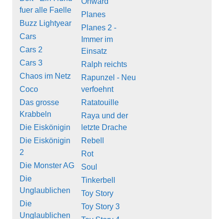
Onward
fuer alle Faelle
Planes
Buzz Lightyear
Planes 2 -
Cars
Immer im
Cars 2
Einsatz
Cars 3
Ralph reichts
Chaos im Netz
Rapunzel - Neu
Coco
verfoehnt
Das grosse
Ratatouille
Krabbeln
Raya und der
Die Eiskönigin
letzte Drache
Die Eiskönigin
Rebell
2
Rot
Die Monster AG
Soul
Die
Tinkerbell
Unglaublichen
Toy Story
Die
Toy Story 3
Unglaublichen