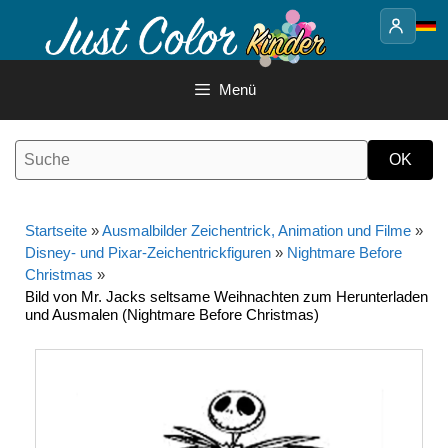
Springe
zum
Inhalt
Menü
Startseite
»
Ausmalbilder Zeichentrick, Animation und Filme
»
Disney- und Pixar-Zeichentrickfiguren
»
Nightmare Before
Christmas
»
Bild von Mr. Jacks seltsame Weihnachten zum Herunterladen
und Ausmalen (Nightmare Before Christmas)