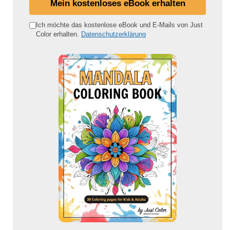
Mein kostenloses eBook erhalten
n
e
Ich möchte das kostenlose eBook und E-Mails von Just
Color erhalten.
Datenschutzerklärung
E
-
M
a
i
l
-
A
d
r
e
s
s
e