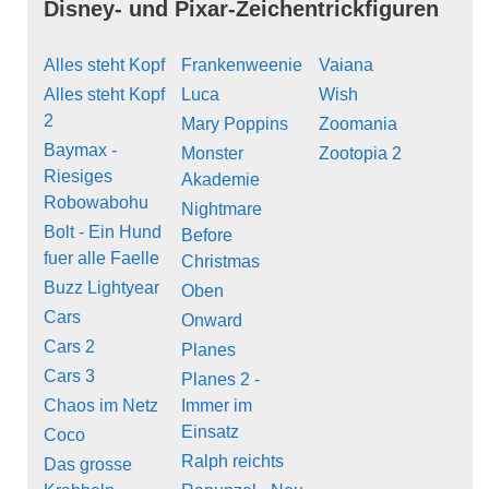
Disney- und Pixar-Zeichentrickfiguren
Alles steht Kopf
Frankenweenie
Vaiana
Alles steht Kopf
Luca
Wish
2
Mary Poppins
Zoomania
Baymax -
Monster
Zootopia 2
Riesiges
Akademie
Robowabohu
Nightmare
Bolt - Ein Hund
Before
fuer alle Faelle
Christmas
Buzz Lightyear
Oben
Cars
Onward
Cars 2
Planes
Cars 3
Planes 2 -
Chaos im Netz
Immer im
Einsatz
Coco
Ralph reichts
Das grosse