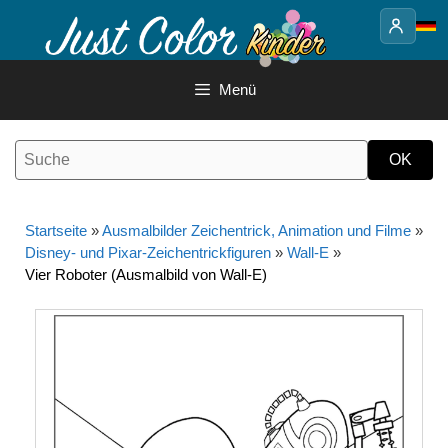
Springe
zum
Inhalt
Menü
Startseite
»
Ausmalbilder Zeichentrick, Animation und Filme
»
Disney- und Pixar-Zeichentrickfiguren
»
Wall-E
»
Vier Roboter (Ausmalbild von Wall-E)