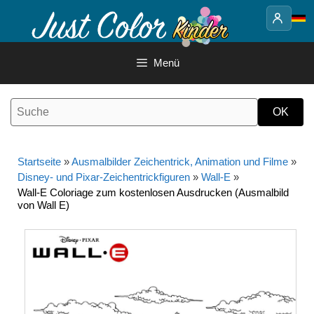
Springe
zum
Inhalt
Menü
Startseite
»
Ausmalbilder Zeichentrick, Animation und Filme
»
Disney- und Pixar-Zeichentrickfiguren
»
Wall-E
»
Wall-E Coloriage zum kostenlosen Ausdrucken (Ausmalbild
von Wall E)