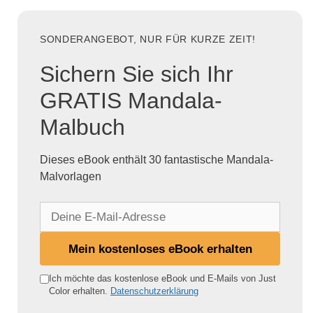
SONDERANGEBOT, NUR FÜR KURZE ZEIT!
Sichern Sie sich Ihr
GRATIS Mandala-
Malbuch
Dieses eBook enthält 30 fantastische Mandala-
Malvorlagen
D
e
i
Mein kostenloses eBook erhalten
n
e
Ich möchte das kostenlose eBook und E-Mails von Just
Color erhalten.
Datenschutzerklärung
E
-