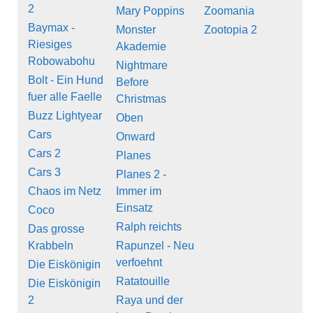
2
Mary Poppins
Zoomania
Baymax -
Monster
Zootopia 2
Riesiges
Akademie
Robowabohu
Nightmare
Bolt - Ein Hund
Before
fuer alle Faelle
Christmas
Buzz Lightyear
Oben
Cars
Onward
Cars 2
Planes
Cars 3
Planes 2 -
Chaos im Netz
Immer im
Einsatz
Coco
Ralph reichts
Das grosse
Krabbeln
Rapunzel - Neu
verfoehnt
Die Eiskönigin
Ratatouille
Die Eiskönigin
2
Raya und der