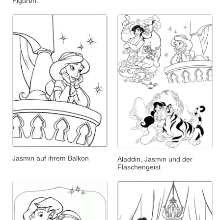
Figuren.
Jasmin auf ihrem Balkon
Aladdin, Jasmin und der
Flaschengeist