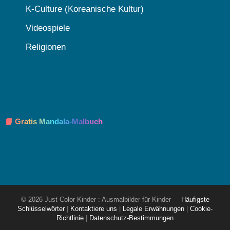
K-Culture (Koreanische Kultur)
Videospiele
Religionen
📘 Gratis Mandala-Malbuch
© 2026 Just Color Kinder : Ausmalbilder für Kinder
Häufigste
Schlüsselwörter
|
Kontaktiere uns
|
Legale Erwähnungen
|
Cookie-
Richtlinie
|
Datenschutz-Bestimmungen