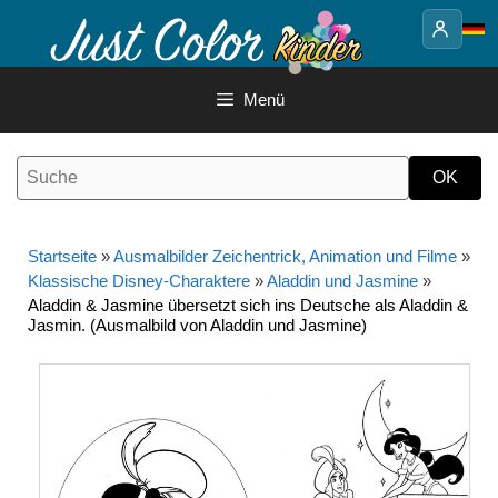
Springe
zum
Inhalt
Menü
Startseite
»
Ausmalbilder Zeichentrick, Animation und Filme
»
Klassische Disney-Charaktere
»
Aladdin und Jasmine
»
Aladdin & Jasmine übersetzt sich ins Deutsche als Aladdin &
Jasmin. (Ausmalbild von Aladdin und Jasmine)