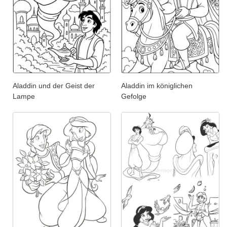
Aladdin und der Geist der
Aladdin im königlichen
Lampe
Gefolge