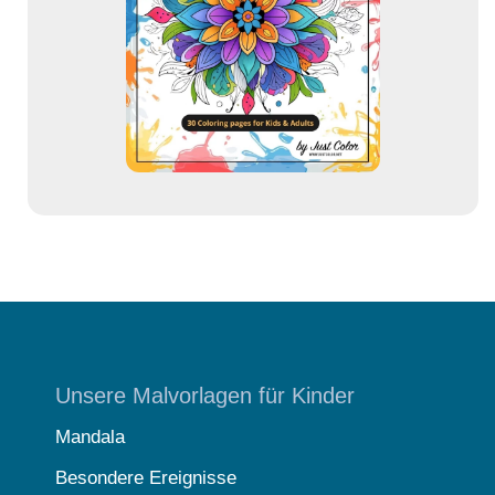
r
e
s
s
e
Unsere Malvorlagen für Kinder
Mandala
Besondere Ereignisse