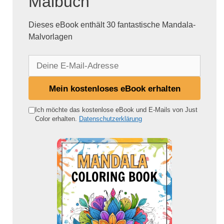
Malbuch
Dieses eBook enthält 30 fantastische Mandala-
Malvorlagen
D
e
i
Mein kostenloses eBook erhalten
n
e
Ich möchte das kostenlose eBook und E-Mails von Just
Color erhalten.
Datenschutzerklärung
E
-
M
a
i
l
-
A
d