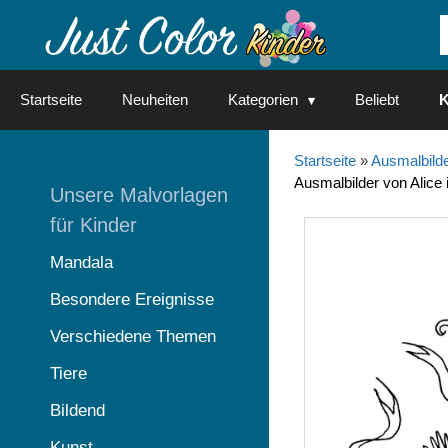
Springe
zum
Inhalt
Startseite
Neuheiten
Kategorien
Beliebt
K
Startseite
»
Ausmalbilde
Ausmalbilder von Alic
Unsere Malvorlagen
für Kinder
Mandala
Besondere Ereignisse
Verschiedene Themen
Tiere
Bildend
Kunst