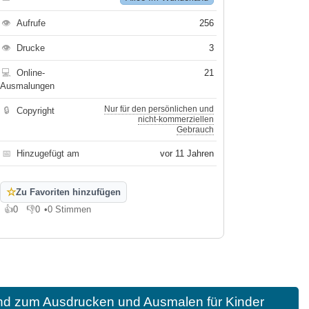
👁
Aufrufe
256
👁
Drucke
3
💻
Online-
21
Ausmalungen
Nur für den persönlichen und
🔒
Copyright
nicht-kommerziellen
Gebrauch
📅
Hinzugefügt am
vor 11 Jahren
☆
Zu Favoriten hinzufügen
👍
0
👎
0
•
0 Stimmen
Gefällt mir
Gefällt mir nicht
and zum Ausdrucken und Ausmalen für Kinder