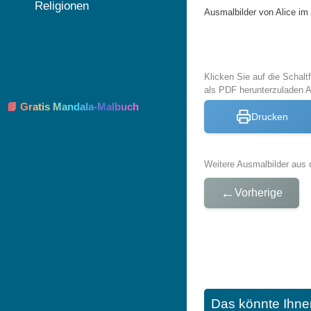
Religionen
Ausmalbilder von Alice i
Klicken Sie auf die Schal
als PDF herunterzuladen 
📘 Gratis Mandala-Malbuch
Drucken
Weitere Ausmalbilder aus 
←
Vorherige
Das könnte Ihne