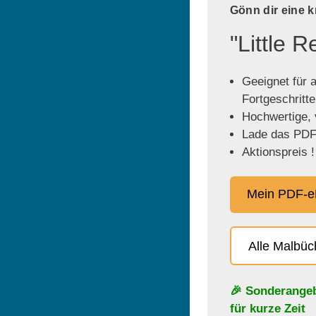
Gönn dir eine 
"Little 
Geeignet für a
Fortgeschritt
Hochwertige, v
Lade das PDF 
Aktionspreis !
Mein PDF-e
Alle Malbü
🎉 Sonderange
für kurze Zeit