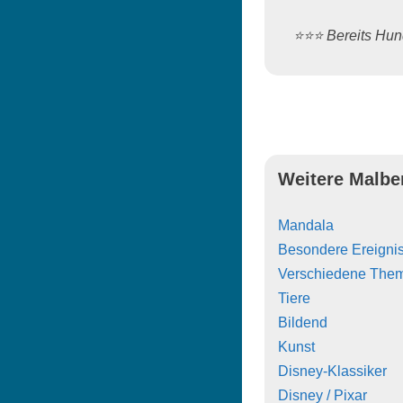
⭐️⭐️⭐️ Bereits H
Weitere Malbe
Mandala
Besondere Ereigni
Verschiedene The
Tiere
Bildend
Kunst
Disney-Klassiker
Disney / Pixar