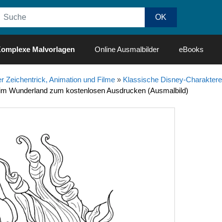
omplexe Malvorlagen
Online Ausmalbilder
eBooks
r Zeichentrick, Animation und Filme
»
Klassische Disney-Charaktere
e im Wunderland zum kostenlosen Ausdrucken (Ausmalbild)