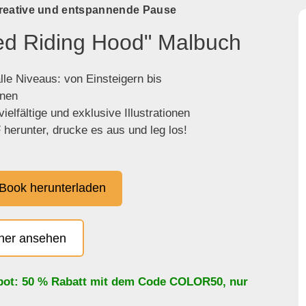
kreative und entspannende Pause
Red Riding Hood" Malbuch
lle Niveaus: von Einsteigern bis
enen
ielfältige und exklusive Illustrationen
herunter, drucke es aus und leg los!
Book herunterladen
cher ansehen
bot: 50 % Rabatt mit dem Code
COLOR50
, nur