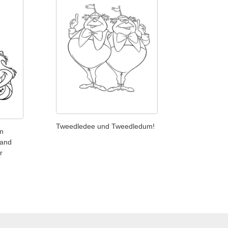
Tweedledee und Tweedledum!
im
land
r