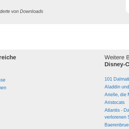
underte von Downloads
reiche
Weitere B
Disney-C
101 Dalmat
sse
Aladdin un
men
Arielle, die
Aristocats
Atlantis - 
verlorenen 
Baerenbrue