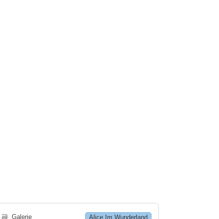
🗃
Galerie
Alice Im Wunderland