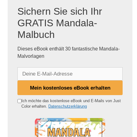
Sichern Sie sich Ihr
GRATIS Mandala-
Malbuch
Dieses eBook enthält 30 fantastische Mandala-
Malvorlagen
D
e
i
Mein kostenloses eBook erhalten
n
e
Ich möchte das kostenlose eBook und E-Mails von Just
Color erhalten.
Datenschutzerklärung
E
-
M
a
i