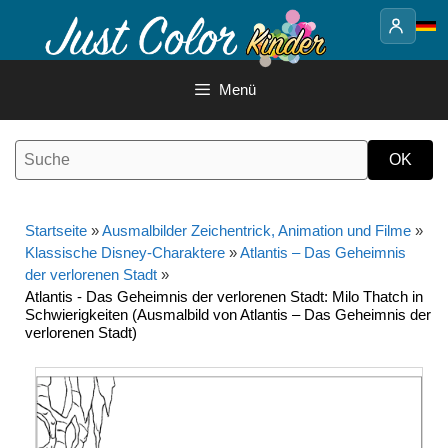
Springe
zum
Inhalt
Menü
Startseite
»
Ausmalbilder Zeichentrick, Animation und Filme
»
Klassische Disney-Charaktere
»
Atlantis – Das Geheimnis
der verlorenen Stadt
»
Atlantis - Das Geheimnis der verlorenen Stadt: Milo Thatch in
Schwierigkeiten (Ausmalbild von Atlantis – Das Geheimnis der
verlorenen Stadt)