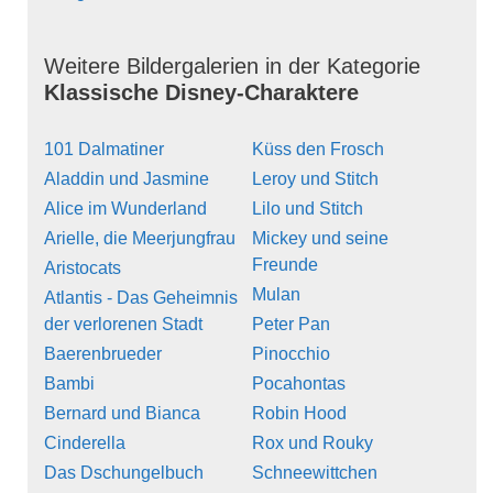
Weitere Bildergalerien in der Kategorie
Klassische Disney-Charaktere
101 Dalmatiner
Küss den Frosch
Aladdin und Jasmine
Leroy und Stitch
Alice im Wunderland
Lilo und Stitch
Arielle, die Meerjungfrau
Mickey und seine
Freunde
Aristocats
Mulan
Atlantis - Das Geheimnis
der verlorenen Stadt
Peter Pan
Baerenbrueder
Pinocchio
Bambi
Pocahontas
Bernard und Bianca
Robin Hood
Cinderella
Rox und Rouky
Das Dschungelbuch
Schneewittchen