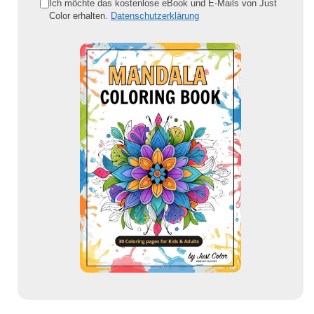
e
Ich möchte das kostenlose eBook und E-Mails von Just
Color erhalten.
Datenschutzerklärung
E
-
M
a
i
l
-
A
d
r
e
s
s
e