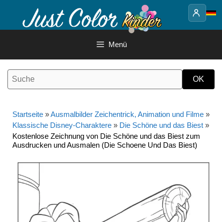
Springe
zum
Inhalt
Menü
Startseite
»
Ausmalbilder Zeichentrick, Animation und Filme
»
Klassische Disney-Charaktere
»
Die Schöne und das Biest
»
Kostenlose Zeichnung von Die Schöne und das Biest zum
Ausdrucken und Ausmalen (Die Schoene Und Das Biest)