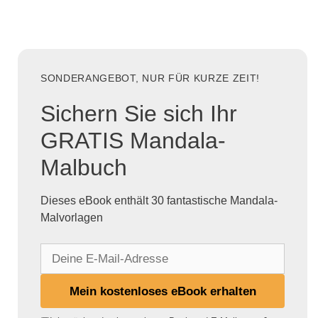
SONDERANGEBOT, NUR FÜR KURZE ZEIT!
Sichern Sie sich Ihr
GRATIS Mandala-
Malbuch
Dieses eBook enthält 30 fantastische Mandala-
Malvorlagen
D
e
i
Mein kostenloses eBook erhalten
n