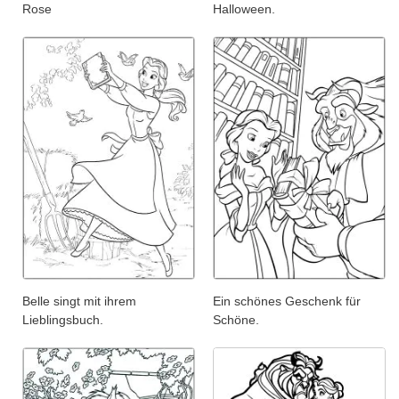
Rose
Halloween.
Belle singt mit ihrem
Ein schönes Geschenk für
Lieblingsbuch.
Schöne.