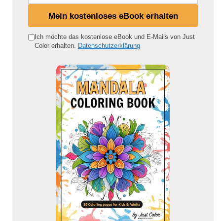
i
Mein kostenloses eBook erhalten
n
e
Ich möchte das kostenlose eBook und E-Mails von Just
Color erhalten.
Datenschutzerklärung
E
-
M
a
i
l
-
A
d
r
e
s
s
e