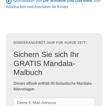
Ausmalbilder von
Die Schoene Und Das Biest
zum
Ausdrucken und Ausmalen für Kinder
SONDERANGEBOT, NUR FÜR KURZE ZEIT!
Sichern Sie sich Ihr
GRATIS Mandala-
Malbuch
Dieses eBook enthält 30 fantastische Mandala-
Malvorlagen
D
e