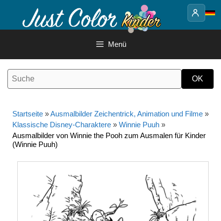
Springe
zum
Inhalt
Menü
Startseite
»
Ausmalbilder Zeichentrick, Animation und Filme
»
Klassische Disney-Charaktere
»
Winnie Puuh
»
Ausmalbilder von Winnie the Pooh zum Ausmalen für Kinder
(Winnie Puuh)