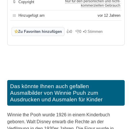
Nur für den persönlichen und nicht-
🔒
Copyright
kommerziellen Gebrauch
📅
Hinzugefügt am
vor 12 Jahren
☆
Zu Favoriten hinzufügen
👍
0
👎
0
•
0 Stimmen
Gefällt mir
Gefällt mir nicht
Das könnte Ihnen auch gefallen
Ausmalbilder von Winnie Puuh zum
Ausdrucken und Ausmalen für Kinder
Winnie the Pooh wurde 1926 in einem Kinderbuch
geboren. Walt Disney erwarb die Rechte an der
Verfilmung in den 1930er Jahren. Die Figur wurde in