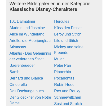
Weitere Bildergalerien in der Kategorie
Klassische Disney-Charaktere
101 Dalmatiner
Hercules
Aladdin und Jasmine
Küss den Frosch
Alice im Wunderland
Leroy und Stitch
Arielle, die Meerjungfrau
Lilo und Stitch
Aristocats
Mickey und seine
Freunde
Atlantis - Das Geheimnis
der verlorenen Stadt
Mulan
Baerenbrueder
Peter Pan
Bambi
Pinocchio
Bernard und Bianca
Pocahontas
Cinderella
Robin Hood
Das Dschungelbuch
Rox und Rouky
Der Gloeckner von Notre
Schneewittchen
Dame
Susi und Strolch