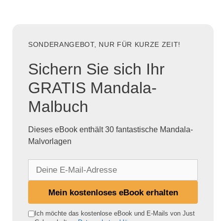
SONDERANGEBOT, NUR FÜR KURZE ZEIT!
Sichern Sie sich Ihr
GRATIS Mandala-
Malbuch
Dieses eBook enthält 30 fantastische Mandala-
Malvorlagen
D
e
i
Mein kostenloses eBook erhalten
n
e
Ich möchte das kostenlose eBook und E-Mails von Just