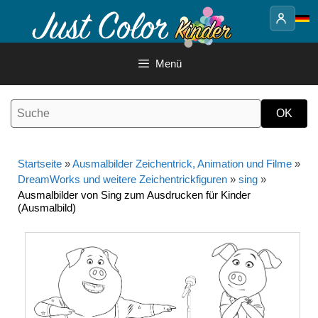
Springe
zum
Inhalt
Menü
Startseite
»
Ausmalbilder Zeichentrick, Animation und Filme
»
DreamWorks und weitere Zeichentrickfiguren
»
sing
»
Ausmalbilder von Sing zum Ausdrucken für Kinder
(Ausmalbild)