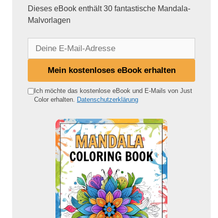
Dieses eBook enthält 30 fantastische Mandala-
Malvorlagen
D
e
i
Mein kostenloses eBook erhalten
n
e
Ich möchte das kostenlose eBook und E-Mails von Just
Color erhalten.
Datenschutzerklärung
E
-
M
a
i
l
-
A
d
r