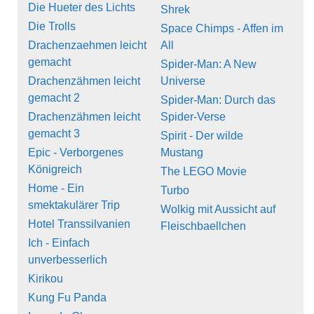
Die Hueter des Lichts
Shrek
Die Trolls
Space Chimps - Affen im
Drachenzaehmen leicht
All
gemacht
Spider-Man: A New
Drachenzähmen leicht
Universe
gemacht 2
Spider-Man: Durch das
Drachenzähmen leicht
Spider-Verse
gemacht 3
Spirit - Der wilde
Epic - Verborgenes
Mustang
Königreich
The LEGO Movie
Home - Ein
Turbo
smektakulärer Trip
Wolkig mit Aussicht auf
Hotel Transsilvanien
Fleischbaellchen
Ich - Einfach
unverbesserlich
Kirikou
Kung Fu Panda