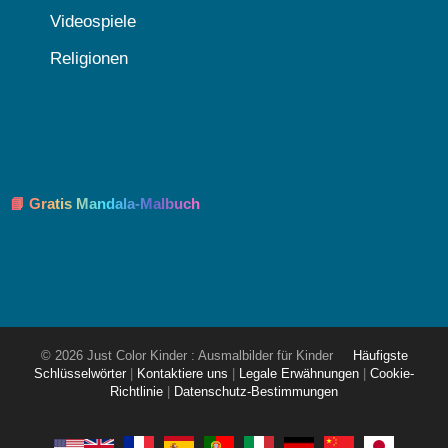
Videospiele
Religionen
📘 Gratis Mandala-Malbuch
© 2026 Just Color Kinder : Ausmalbilder für Kinder
Häufigste
Schlüsselwörter
|
Kontaktiere uns
|
Legale Erwähnungen
|
Cookie-
Richtlinie
|
Datenschutz-Bestimmungen