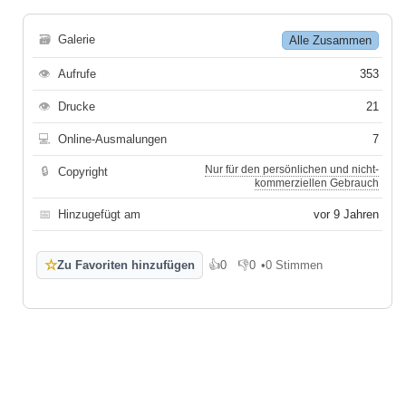
🗃
Galerie
Alle Zusammen
👁
Aufrufe
353
👁
Drucke
21
💻
Online-Ausmalungen
7
Nur für den persönlichen und nicht-
🔒
Copyright
kommerziellen Gebrauch
📅
Hinzugefügt am
vor 9 Jahren
☆
Zu Favoriten hinzufügen
👍
0
👎
0
•
0 Stimmen
Gefällt mir
Gefällt mir nicht