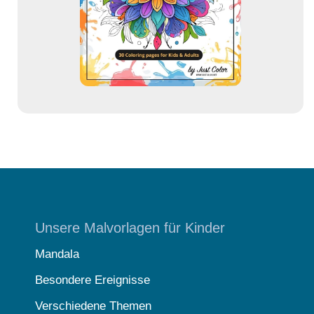
e
s
s
e
Unsere Malvorlagen für Kinder
Mandala
Besondere Ereignisse
Verschiedene Themen