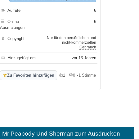
👁
Aufrufe
6
💻
Online-
6
Ausmalungen
Nur für den persönlichen und
🔒
Copyright
nicht-kommerziellen
Gebrauch
📅
Hinzugefügt am
vor 13 Jahren
☆
Zu Favoriten hinzufügen
👍
1
👎
0
•
1 Stimme
Gefällt mir
Gefällt mir nicht
on Mr Peabody Und Sherman zum Ausdrucken