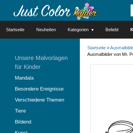
Springe
zum
Inhalt
Startseite
Neuheiten
Kategorien
Beliebt
K
Startseite
»
Ausmalbilde
Ausmalbilder von Mr. 
Unsere Malvorlagen
für Kinder
Mandala
Besondere Ereignisse
Verschiedene Themen
Tiere
Bildend
Kunst