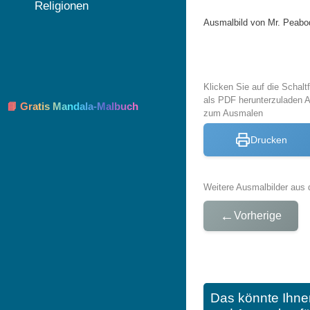
Religionen
Ausmalbild von Mr. Peab
Klicken Sie auf die Schal
als PDF herunterzuladen 
📘 Gratis Mandala-Malbuch
zum Ausmalen
Drucken
Weitere Ausmalbilder aus 
←
Vorherige
Das könnte Ihne