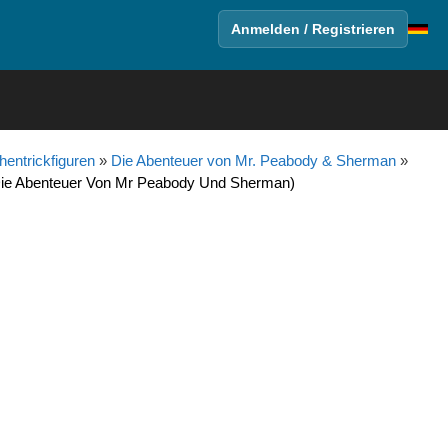
Anmelden / Registrieren
entrickfiguren
»
Die Abenteuer von Mr. Peabody & Sherman
»
 Die Abenteuer Von Mr Peabody Und Sherman)