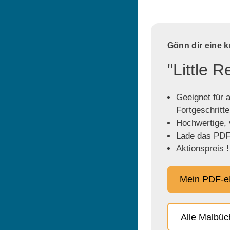
Gönn dir eine 
"Little 
Geeignet für a
Fortgeschritt
Hochwertige, v
Lade das PDF 
Aktionspreis !
Mein PDF-e
Alle Malbü