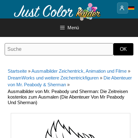
Springe
zum
Inhalt
Menü
Startseite
»
Ausmalbilder Zeichentrick, Animation und Filme
»
DreamWorks und weitere Zeichentrickfiguren
»
Die Abenteuer
von Mr. Peabody & Sherman
»
Ausmalbilder von Mr. Peabody und Sherman: Die Zeitreisen
kostenlos zum Ausmalen (Die Abenteuer Von Mr Peabody
Und Sherman)