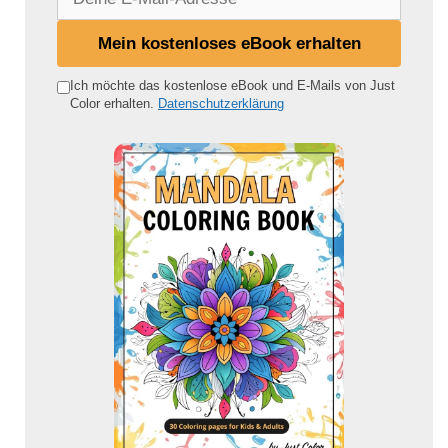
e
i
Mein kostenloses eBook erhalten
n
e
Ich möchte das kostenlose eBook und E-Mails von Just
Color erhalten.
Datenschutzerklärung
E
-
M
a
i
l
-
A
d
r
e
s
s
e