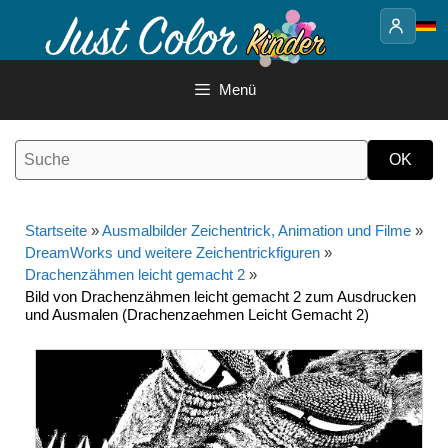
Springe
zum
Inhalt
Menü
Startseite
»
Ausmalbilder Zeichentrick, Animation und Filme
»
DreamWorks und weitere Zeichentrickfiguren
»
Drachenzähmen leicht gemacht 2
»
Bild von Drachenzähmen leicht gemacht 2 zum Ausdrucken
und Ausmalen (Drachenzaehmen Leicht Gemacht 2)