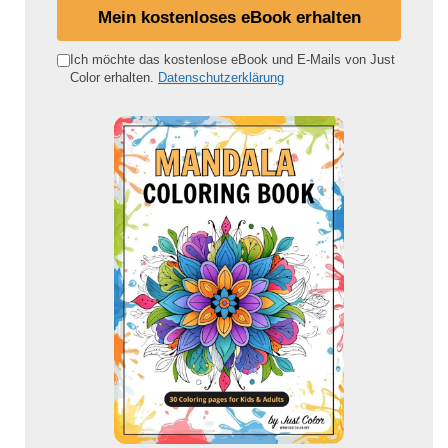
i
Mein kostenloses eBook erhalten
n
e
Ich möchte das kostenlose eBook und E-Mails von Just
Color erhalten.
Datenschutzerklärung
E
-
M
a
i
l
-
A
d
r
e
s
s
e