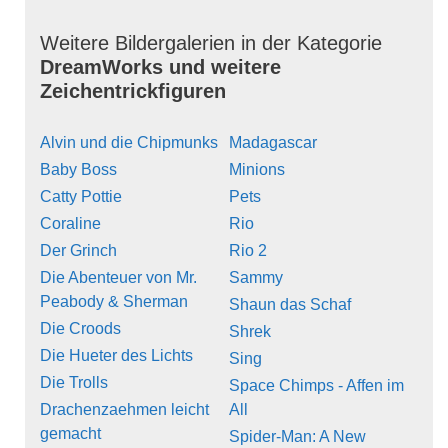
Weitere Bildergalerien in der Kategorie
DreamWorks und weitere
Zeichentrickfiguren
Alvin und die Chipmunks
Madagascar
Baby Boss
Minions
Catty Pottie
Pets
Coraline
Rio
Der Grinch
Rio 2
Die Abenteuer von Mr.
Sammy
Peabody & Sherman
Shaun das Schaf
Die Croods
Shrek
Die Hueter des Lichts
Sing
Die Trolls
Space Chimps - Affen im
Drachenzaehmen leicht
All
gemacht
Spider-Man: A New