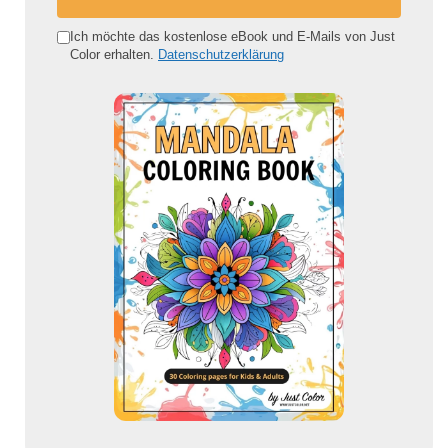
n
e
Ich möchte das kostenlose eBook und E-Mails von Just
Color erhalten.
Datenschutzerklärung
E
-
M
a
i
l
-
A
d
r
e
s
s
e