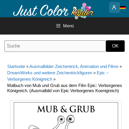
Springe
zum
Inhalt
Menü
Startseite
»
Ausmalbilder Zeichentrick, Animation und Filme
»
DreamWorks und weitere Zeichentrickfiguren
»
Epic –
Verborgenes Königreich
»
Malbuch von Mub und Grub aus dem Film Epic: Verborgenes
Königreich. (Ausmalbild von Epic Verborgenes Koenigreich)