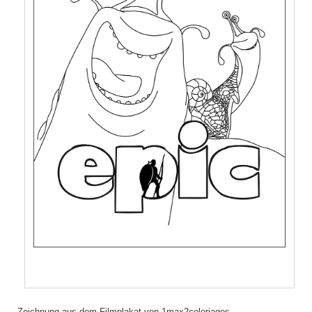
Zeichnung aus dem Filmplakat von 1max2coloriages.