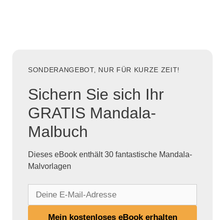
SONDERANGEBOT, NUR FÜR KURZE ZEIT!
Sichern Sie sich Ihr
GRATIS Mandala-
Malbuch
Dieses eBook enthält 30 fantastische Mandala-
Malvorlagen
D
e
i
Mein kostenloses eBook erhalten