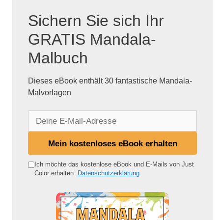
Sichern Sie sich Ihr
GRATIS Mandala-
Malbuch
Dieses eBook enthält 30 fantastische Mandala-
Malvorlagen
D
e
i
Mein kostenloses eBook erhalten
n
e
Ich möchte das kostenlose eBook und E-Mails von Just
Color erhalten.
Datenschutzerklärung
E
-
M
a