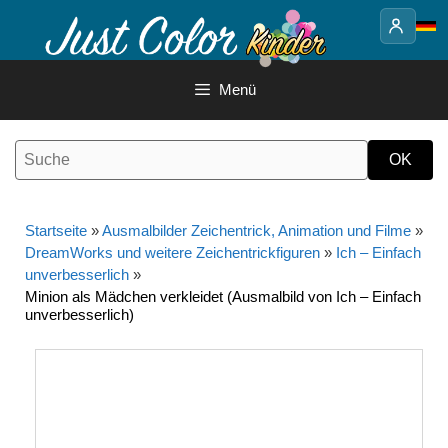
Springe
zum
Inhalt
Menü
Startseite
»
Ausmalbilder Zeichentrick, Animation und Filme
»
DreamWorks und weitere Zeichentrickfiguren
»
Ich – Einfach
unverbesserlich
»
Minion als Mädchen verkleidet (Ausmalbild von Ich – Einfach
unverbesserlich)