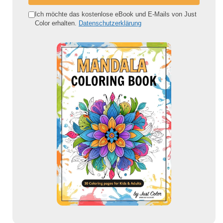
n
e
Ich möchte das kostenlose eBook und E-Mails von Just
Color erhalten.
Datenschutzerklärung
E
-
M
a
i
l
-
A
d
r
e
s
s
e