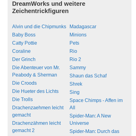
DreamWorks und weitere
Zeichentrickfiguren
Alvin und die Chipmunks
Madagascar
Baby Boss
Minions
Catty Pottie
Pets
Coraline
Rio
Der Grinch
Rio 2
Die Abenteuer von Mr.
Sammy
Peabody & Sherman
Shaun das Schaf
Die Croods
Shrek
Die Hueter des Lichts
Sing
Die Trolls
Space Chimps - Affen im
Drachenzaehmen leicht
All
gemacht
Spider-Man: A New
Drachenzähmen leicht
Universe
gemacht 2
Spider-Man: Durch das