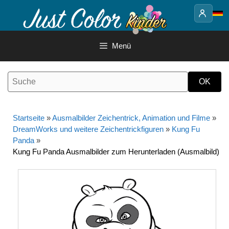
Springe
zum
Inhalt
Menü
Startseite
»
Ausmalbilder Zeichentrick, Animation und Filme
»
DreamWorks und weitere Zeichentrickfiguren
»
Kung Fu
Panda
»
Kung Fu Panda Ausmalbilder zum Herunterladen (Ausmalbild)