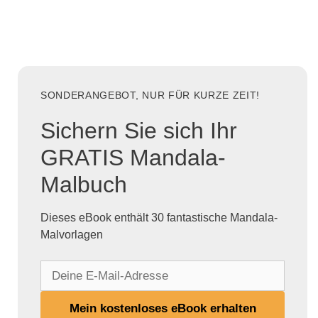
SONDERANGEBOT, NUR FÜR KURZE ZEIT!
Sichern Sie sich Ihr
GRATIS Mandala-
Malbuch
Dieses eBook enthält 30 fantastische Mandala-
Malvorlagen
D
e
i
Mein kostenloses eBook erhalten