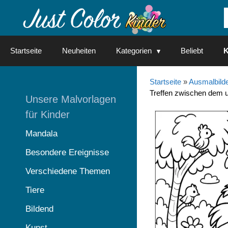
Springe
zum
Inhalt
Startseite
Neuheiten
Kategorien
Beliebt
K
Startseite
»
Ausmalbilde
Treffen zwischen dem u
Unsere Malvorlagen
für Kinder
Mandala
Besondere Ereignisse
Verschiedene Themen
Tiere
Bildend
Kunst