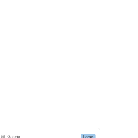
🗃
Galerie
Lorax