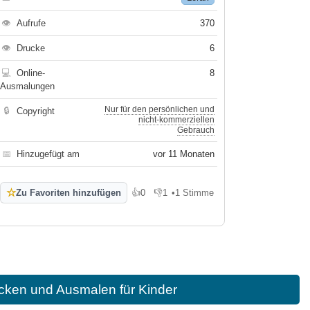
👁
Aufrufe
370
👁
Drucke
6
💻
Online-
8
Ausmalungen
Nur für den persönlichen und
🔒
Copyright
nicht-kommerziellen
Gebrauch
📅
Hinzugefügt am
vor 11 Monaten
☆
Zu Favoriten hinzufügen
👍
0
👎
1
•
1 Stimme
Gefällt mir
Gefällt mir nicht
cken und Ausmalen für Kinder