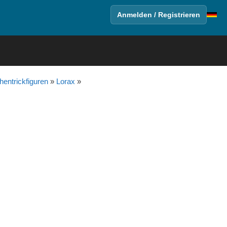
Anmelden / Registrieren
entrickfiguren
»
Lorax
»