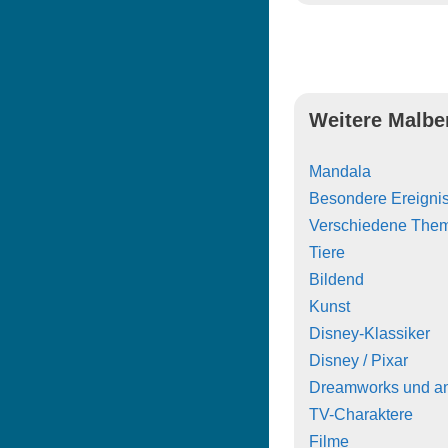
Weitere Malbe
Mandala
Besondere Ereigni
Verschiedene The
Tiere
Bildend
Kunst
Disney-Klassiker
Disney / Pixar
Dreamworks und a
TV-Charaktere
Filme