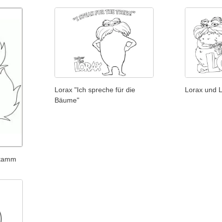
Lorax "Ich spreche für die
Lorax und 
Bäume"
stamm