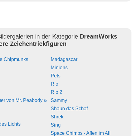
ildergalerien in der Kategorie
DreamWorks
ere Zeichentrickfiguren
die Chipmunks
Madagascar
Minions
Pets
Rio
Rio 2
uer von Mr. Peabody &
Sammy
Shaun das Schaf
Shrek
des Lichts
Sing
Space Chimps - Affen im All