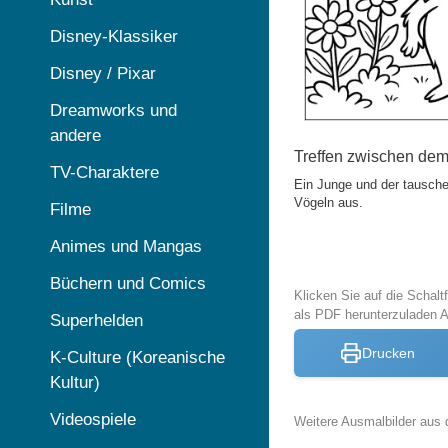
Disney-Klassiker
Disney / Pixar
Dreamworks und
andere
Treffen zwischen de
TV-Charaktere
Ein Junge und der tausch
Vögeln aus.
Filme
Animes und Mangas
Büchern und Comics
Klicken Sie auf die Schal
als PDF herunterzuladen 
Superhelden
Drucken
K-Culture (Koreanische
Kultur)
Videospiele
Weitere Ausmalbilder aus 