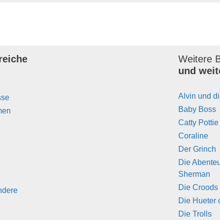
reiche
Weitere B
und weit
Alvin und 
sse
Baby Boss
men
Catty Pottie
Coraline
Der Grinch
Die Abente
Sherman
Die Croods
ndere
Die Hueter 
Die Trolls