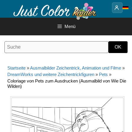
Springe
zum
Inhalt
Menü
Startseite
»
Ausmalbilder Zeichentrick, Animation und Filme
»
DreamWorks und weitere Zeichentrickfiguren
»
Pets
»
Coloriage von Pets zum Ausdrucken (Ausmalbild von Wie Die
Wilden)