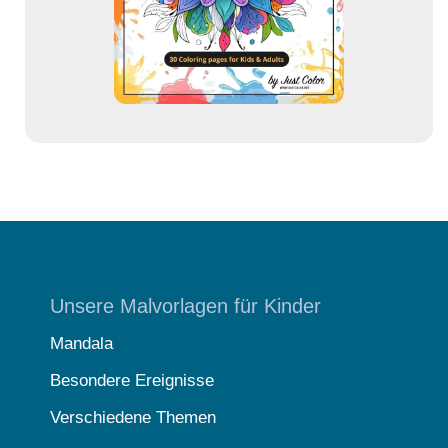
s
s
e
Unsere Malvorlagen für Kinder
Mandala
Besondere Ereignisse
Verschiedene Themen