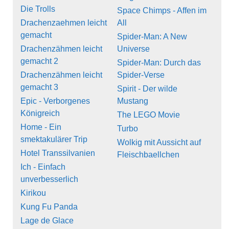
Die Trolls
Space Chimps - Affen im
Drachenzaehmen leicht
All
gemacht
Spider-Man: A New
Drachenzähmen leicht
Universe
gemacht 2
Spider-Man: Durch das
Drachenzähmen leicht
Spider-Verse
gemacht 3
Spirit - Der wilde
Epic - Verborgenes
Mustang
Königreich
The LEGO Movie
Home - Ein
Turbo
smektakulärer Trip
Wolkig mit Aussicht auf
Hotel Transsilvanien
Fleischbaellchen
Ich - Einfach
unverbesserlich
Kirikou
Kung Fu Panda
Lage de Glace