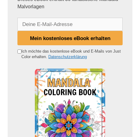
Malvorlagen
D
e
i
Mein kostenloses eBook erhalten
n
e
Ich möchte das kostenlose eBook und E-Mails von Just
Color erhalten.
Datenschutzerklärung
E
-
M
a
i
l
-
A
d
r
e