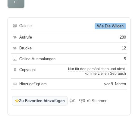
←
🗃
Galerie
Wie Die Wilden
👁
Aufrufe
280
👁
Drucke
12
💻
Online-Ausmalungen
5
Nur für den persönlichen und nicht-
🔒
Copyright
kommerziellen Gebrauch
📅
Hinzugefügt am
vor 9 Jahren
☆
Zu Favoriten hinzufügen
👍
0
👎
0
•
0 Stimmen
Gefällt mir
Gefällt mir nicht