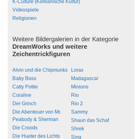
K-Culture (Koreanische Kultur)
Videospiele
Religionen
Weitere Bildergalerien in der Kategorie
DreamWorks und weitere
Zeichentrickfiguren
Alvin und die Chipmunks
Lorax
Baby Boss
Madagascar
Catty Pottie
Minions
Coraline
Rio
Der Grinch
Rio 2
Die Abenteuer von Mr.
Sammy
Peabody & Sherman
Shaun das Schaf
Die Croods
Shrek
Die Hueter des Lichts
Sing