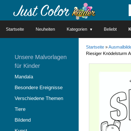
Springe
zum
Inhalt
Startseite
Neuheiten
Kategorien
Beliebt
K
Startseite
»
Ausmalbilde
Riesiger Knödelsturm Au
Unsere Malvorlagen
für Kinder
Mandala
Besondere Ereignisse
Verschiedene Themen
Tiere
Bildend
Kunst