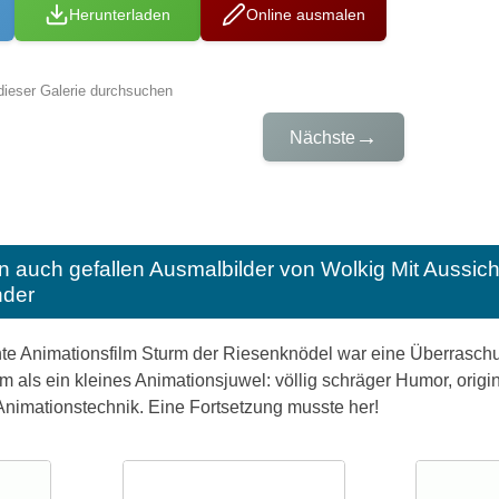
Herunterladen
Online ausmalen
dieser Galerie durchsuchen
→
Nächste
n auch gefallen
Ausmalbilder von Wolkig Mit Aussic
nder
hte Animationsfilm Sturm der Riesenknödel war eine Überraschun
lm als ein kleines Animationsjuwel: völlig schräger Humor, ori
Animationstechnik. Eine Fortsetzung musste her!