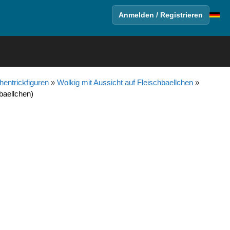
Anmelden / Registrieren
entrickfiguren
»
Wolkig mit Aussicht auf Fleischbaellchen
»
baellchen)