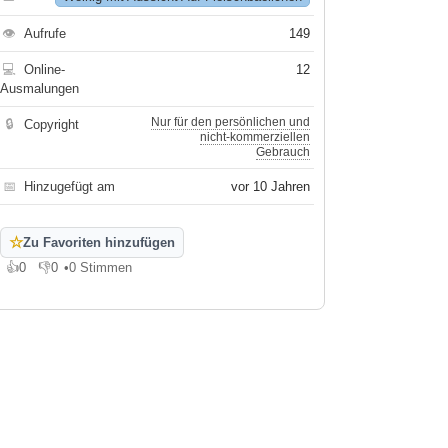
👁
Aufrufe
149
💻
Online-
12
Ausmalungen
Nur für den persönlichen und
🔒
Copyright
nicht-kommerziellen
Gebrauch
📅
Hinzugefügt am
vor 10 Jahren
☆
Zu Favoriten hinzufügen
👍
0
👎
0
•
0 Stimmen
Gefällt mir
Gefällt mir nicht