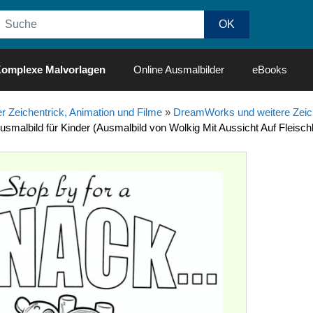
omplexe Malvorlagen
Online Ausmalbilder
eBooks
r Zeichentrick, Animation und Filme
»
DreamWorks und weitere Zeich
smalbild für Kinder (Ausmalbild von Wolkig Mit Aussicht Auf Fleisch