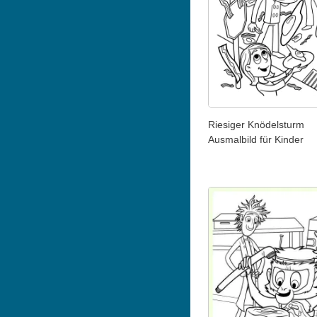
Riesiger Knödelsturm
Ausmalbild für Kinder