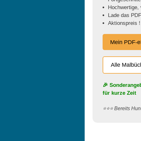
Hochwertige, v
Lade das PDF 
Aktionspreis !
Mein PDF-e
Alle Malbü
🎉 Sonderange
für kurze Zeit
⭐️⭐️⭐️ Bereits H