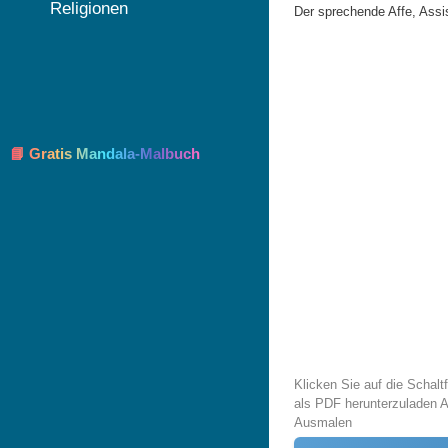
Religionen
Der sprechende Affe, Assi
📘 Gratis Mandala-Malbuch
Klicken Sie auf die Schal
als PDF herunterzuladen A
Ausmalen