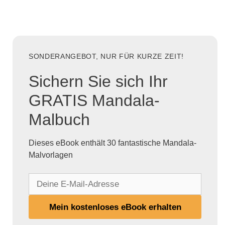
SONDERANGEBOT, NUR FÜR KURZE ZEIT!
Sichern Sie sich Ihr
GRATIS Mandala-
Malbuch
Dieses eBook enthält 30 fantastische Mandala-
Malvorlagen
D
e
i
Mein kostenloses eBook erhalten
n