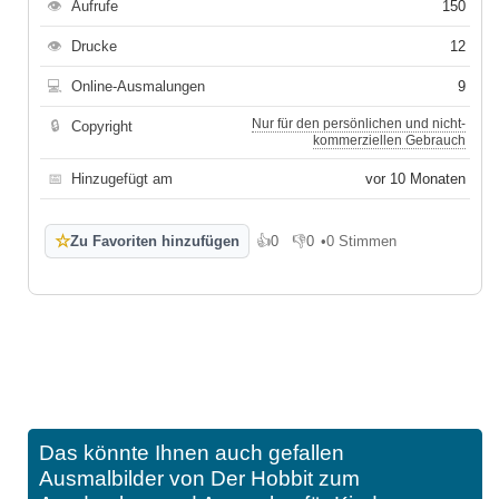
👁
Aufrufe
150
👁
Drucke
12
💻
Online-Ausmalungen
9
Nur für den persönlichen und nicht-
🔒
Copyright
kommerziellen Gebrauch
📅
Hinzugefügt am
vor 10 Monaten
☆
Zu Favoriten hinzufügen
👍
0
👎
0
•
0 Stimmen
Gefällt mir
Gefällt mir nicht
Das könnte Ihnen auch gefallen
Ausmalbilder von Der Hobbit zum