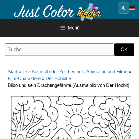
Springe
zum
Inhalt
Menü
Startseite
»
Ausmalbilder Zeichentrick, Animation und Filme
»
Film-Charaktere
»
Der Hobbit
»
Bilbo und sein Drachengefährte (Ausmalbild von Der Hobbit)