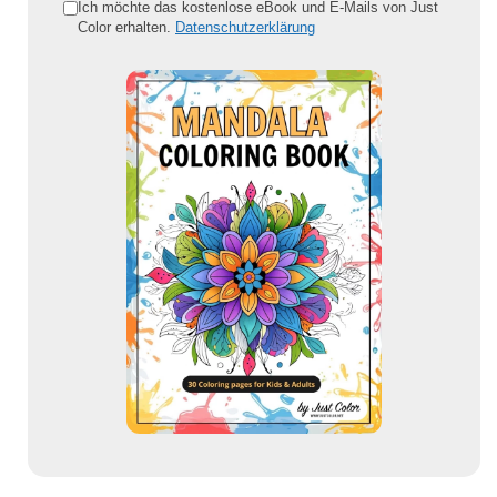
e
Ich möchte das kostenlose eBook und E-Mails von Just
Color erhalten.
Datenschutzerklärung
E
-
M
a
i
l
-
A
d
r
e
s
s
e