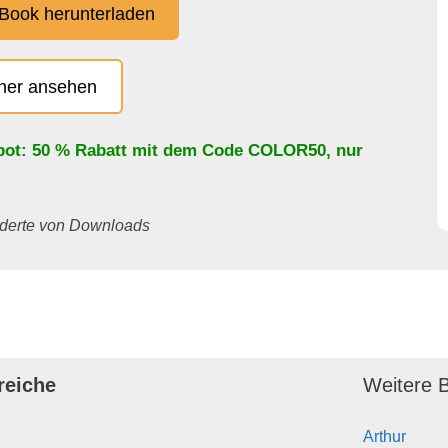
Book herunterladen
cher ansehen
bot: 50 % Rabatt mit dem Code
COLOR50
, nur
underte von Downloads
reiche
Weitere B
Arthur