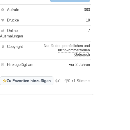
👁
Aufrufe
383
👁
Drucke
19
💻
Online-
7
Ausmalungen
Nur für den persönlichen und
🔒
Copyright
nicht-kommerziellen
Gebrauch
📅
Hinzugefügt am
vor 2 Jahren
☆
Zu Favoriten hinzufügen
👍
1
👎
0
•
1 Stimme
Gefällt mir
Gefällt mir nicht