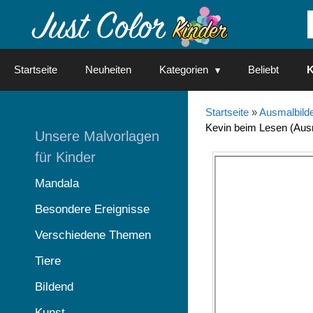
Springe
zum
Inhalt
Startseite
Neuheiten
Kategorien
Beliebt
K
Startseite
»
Ausmalbilde
Kevin beim Lesen (Ausm
Unsere Malvorlagen
für Kinder
Mandala
Besondere Ereignisse
Verschiedene Themen
Tiere
Bildend
Kunst