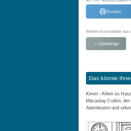
als PDF herunterzuladen 
Drucken
Weitere Ausmalbilder aus 
←
Vorherige
Das könnte Ihne
Kevin - Allein zu Haus
Macaulay Culkin, der
Abenteuern und urkom