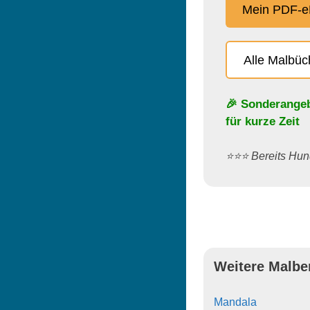
Mein PDF-e
Alle Malbü
🎉 Sonderange
für kurze Zeit
⭐️⭐️⭐️ Bereits H
Weitere Malbe
Mandala