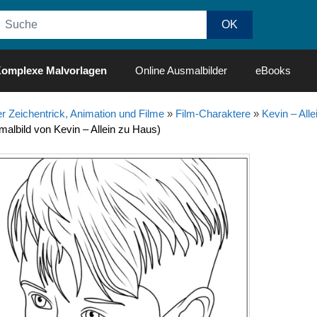
omplexe Malvorlagen
Online Ausmalbilder
eBooks
r Zeichentrick, Animation und Filme
»
Film-Charaktere
»
Kevin – All
albild von Kevin – Allein zu Haus)