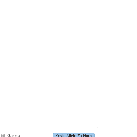
🗃
Galerie
Kevin Allein Zu Haus