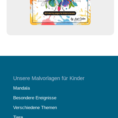
s
e
Unsere Malvorlagen für Kinder
Mandala
Besondere Ereignisse
Verschiedene Themen
Tiere