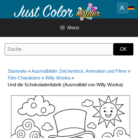
Springe
zum
Inhalt
Menü
Startseite
»
Ausmalbilder Zeichentrick, Animation und Filme
»
Film-Charaktere
»
Willy Wonka
»
Und die Schokoladenfabrik (Ausmalbild von Willy Wonka)