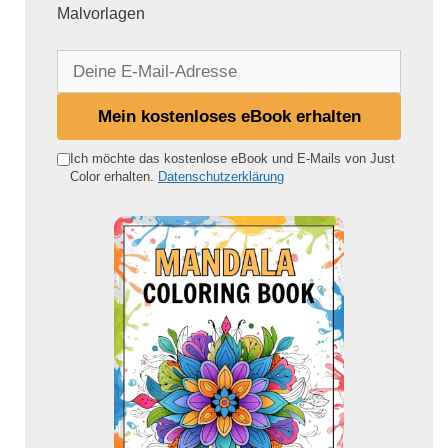
Malvorlagen
D
e
i
Mein kostenloses eBook erhalten
n
e
Ich möchte das kostenlose eBook und E-Mails von Just
Color erhalten.
Datenschutzerklärung
E
-
M
a
i
l
-
A
d
r
e
s