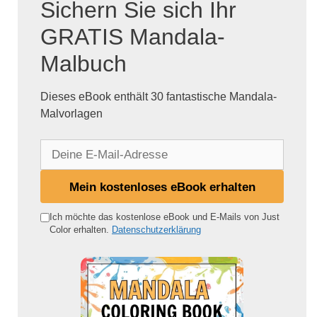
Sichern Sie sich Ihr
GRATIS Mandala-
Malbuch
Dieses eBook enthält 30 fantastische Mandala-
Malvorlagen
D
e
i
Mein kostenloses eBook erhalten
n
e
Ich möchte das kostenlose eBook und E-Mails von Just
Color erhalten.
Datenschutzerklärung
E
-
M
a
i
l