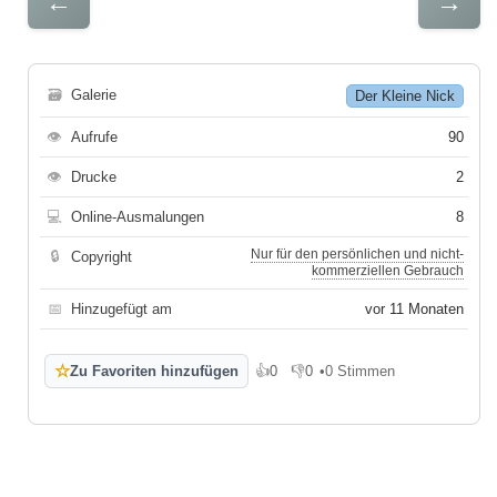
←
→
🗃
Galerie
Der Kleine Nick
👁
Aufrufe
90
👁
Drucke
2
💻
Online-Ausmalungen
8
Nur für den persönlichen und nicht-
🔒
Copyright
kommerziellen Gebrauch
📅
Hinzugefügt am
vor 11 Monaten
☆
Zu Favoriten hinzufügen
👍
0
👎
0
•
0 Stimmen
Gefällt mir
Gefällt mir nicht