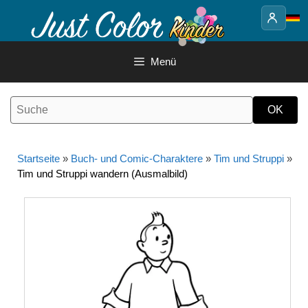
Springe
zum
Inhalt
Menü
Startseite
»
Buch- und Comic-Charaktere
»
Tim und Struppi
»
Tim und Struppi wandern (Ausmalbild)