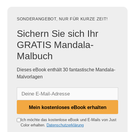
SONDERANGEBOT, NUR FÜR KURZE ZEIT!
Sichern Sie sich Ihr
GRATIS Mandala-
Malbuch
Dieses eBook enthält 30 fantastische Mandala-
Malvorlagen
D
e
i
Mein kostenloses eBook erhalten
n
e
Ich möchte das kostenlose eBook und E-Mails von Just
Color erhalten.
Datenschutzerklärung
E