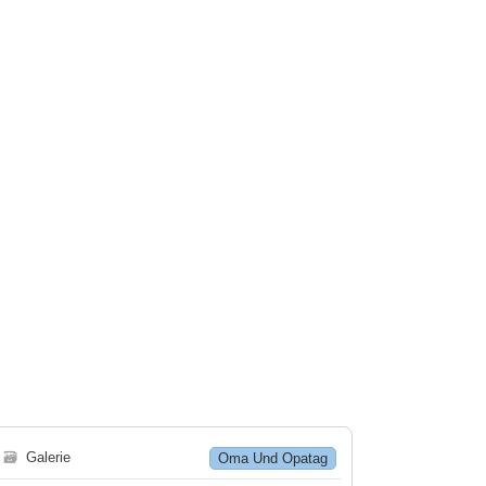
🗃
Galerie
Oma Und Opatag