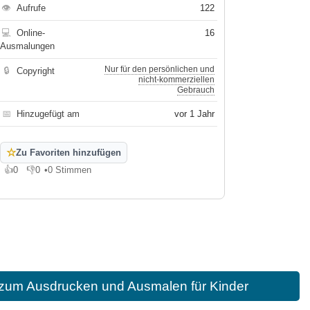
👁
Aufrufe
122
💻
Online-
16
Ausmalungen
Nur für den persönlichen und
🔒
Copyright
nicht-kommerziellen
Gebrauch
📅
Hinzugefügt am
vor 1 Jahr
☆
Zu Favoriten hinzufügen
👍
0
👎
0
•
0 Stimmen
Gefällt mir
Gefällt mir nicht
zum Ausdrucken und Ausmalen für Kinder