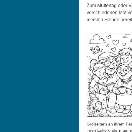
Zum Muttertag oder V
verschiedenen Motive
meisten Freude berei
Großeltern an ihrem Fe
ihren Enkelkindern umri