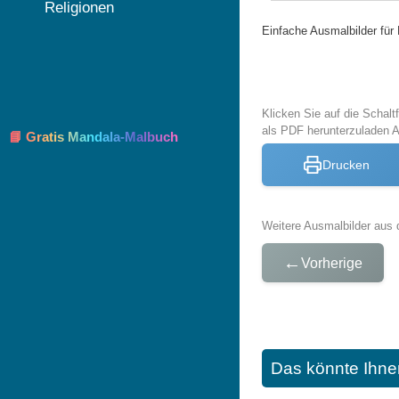
Religionen
Einfache Ausmalbilder fü
Klicken Sie auf die Schal
als PDF herunterzuladen
📘 Gratis Mandala-Malbuch
Drucken
Weitere Ausmalbilder aus 
←
Vorherige
Das könnte Ihne