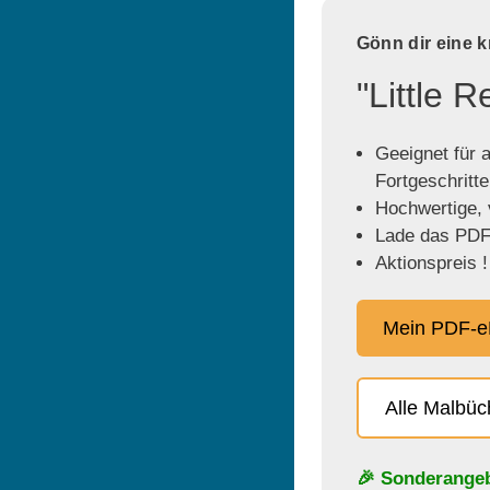
Gönn dir eine 
"Little 
Geeignet für a
Fortgeschritt
Hochwertige, v
Lade das PDF 
Aktionspreis !
Mein PDF-e
Alle Malbü
🎉 Sonderange