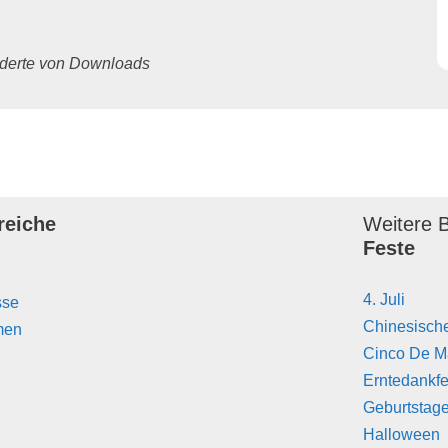
underte von Downloads
reiche
Weitere B
Feste
4. Juli
sse
Chinesisch
men
Cinco De 
Erntedankfe
Geburtstag
Halloween