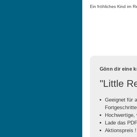
Ein fröhliches Kind im 
Gönn dir eine 
"Little 
Geeignet für a
Fortgeschritt
Hochwertige, v
Lade das PDF 
Aktionspreis !