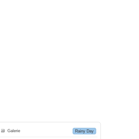
🗃
Galerie
Rainy Day