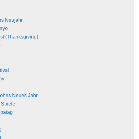
es Neujahr
Mayo
st (Thanksgiving)
e
tival
ay
rohes Neues Jahr
 Spiele
patag
g
g