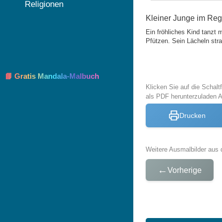
Religionen
Kleiner Junge im Rege
Ein fröhliches Kind tanzt 
Pfützen. Sein Lächeln strah
📘 Gratis Mandala-Malbuch
Klicken Sie auf die Schal
als PDF herunterzuladen 
Drucken
Weitere Ausmalbilder aus 
←
Vorherige