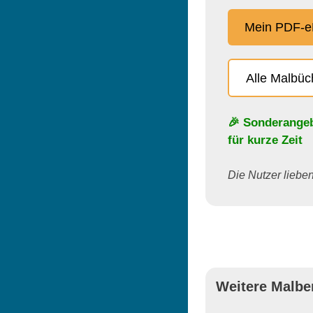
Mein PDF-e
Alle Malbü
🎉 Sonderange
für kurze Zeit
Die Nutzer lieben 
Weitere Malbe