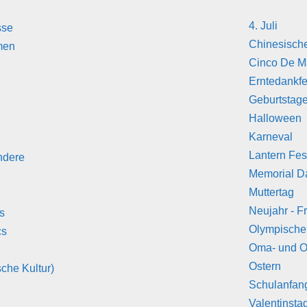
4. Juli
sse
Chinesisch
men
Cinco De 
Erntedankfe
Geburtstag
Halloween
Karneval
Lantern Fes
ndere
Memorial D
Muttertag
Neujahr - F
s
Olympische
cs
Oma- und O
Ostern
che Kultur)
Schulanfan
Valentinsta