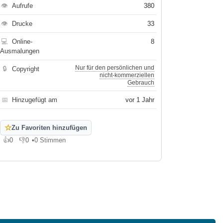
👁
Aufrufe
380
👁
Drucke
33
💻
Online-
8
Ausmalungen
Nur für den persönlichen und
🔒
Copyright
nicht-kommerziellen
Gebrauch
📅
Hinzugefügt am
vor 1 Jahr
☆
Zu Favoriten hinzufügen
👍
0
👎
0
•
0 Stimmen
Gefällt mir
Gefällt mir nicht