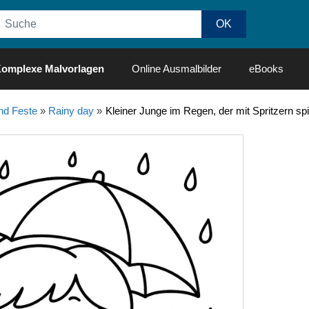
omplexe Malvorlagen
Online Ausmalbilder
eBooks
nd Feste
»
Rainy day
»
Kleiner Junge im Regen, der mit Spritzern sp