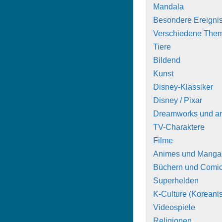
Mandala
Besondere Ereigni
Verschiedene The
Tiere
Bildend
Kunst
Disney-Klassiker
Disney / Pixar
Dreamworks und a
TV-Charaktere
Filme
Animes und Manga
Büchern und Comi
Superhelden
K-Culture (Koreanis
Videospiele
Religionen