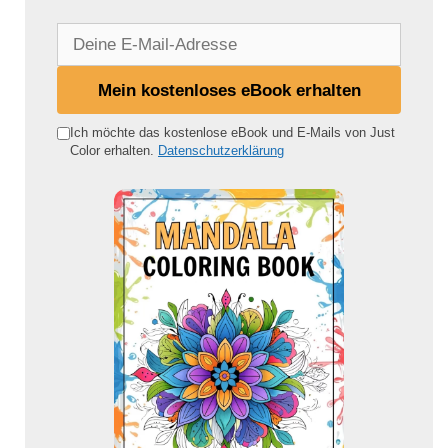
D
e
i
Mein kostenloses eBook erhalten
n
e
Ich möchte das kostenlose eBook und E-Mails von Just
Color erhalten.
Datenschutzerklärung
E
-
M
a
i
l
-
A
d
r
e
s
s