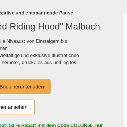
kreative und entspannende Pause
Red Riding Hood" Malbuch
lle Niveaus: von Einsteigern bis
enen
ielfältige und exklusive Illustrationen
herunter, drucke es aus und leg los!
Book herunterladen
cher ansehen
bot: 50 % Rabatt mit dem Code
COLOR50
, nur