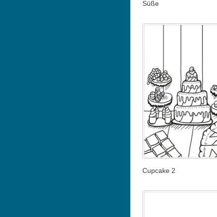
Süße
Cupcake 2