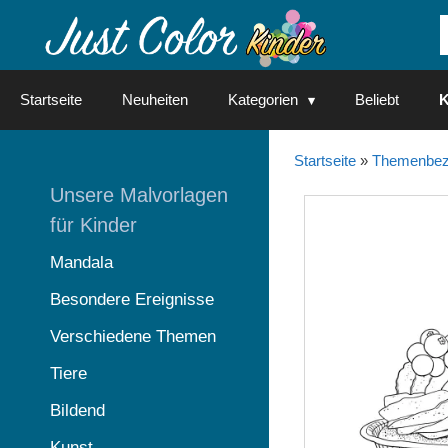
Springe
zum
Inhalt
Startseite
Neuheiten
Kategorien
Beliebt
K
Startseite
»
Themenbez
Unsere Malvorlagen
für Kinder
Mandala
Besondere Ereignisse
Verschiedene Themen
Tiere
Bildend
Kunst