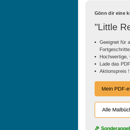
Gönn dir eine 
"Little 
Geeignet für a
Fortgeschritt
Hochwertige, v
Lade das PDF 
Aktionspreis !
Mein PDF-e
Alle Malbü
🎉 Sonderange