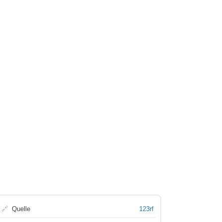
🔗
Quelle
123rf