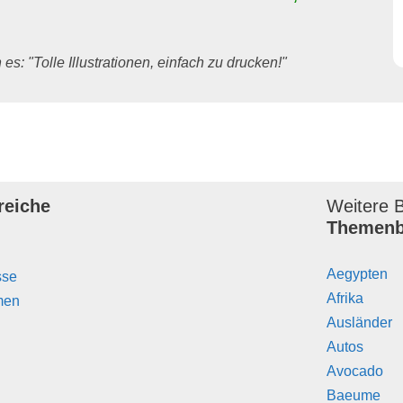
es: "Tolle Illustrationen, einfach zu drucken!"
reiche
Weitere B
Themenb
Aegypten
sse
Afrika
men
Ausländer
Autos
Avocado
Baeume