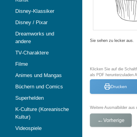
Disney-Klassiker
Disney / Pixar
Dreamworks und
Sie sehen zu lecker aus.
andere
TV-Charaktere
Filme
Klicken Sie auf die Schal
Animes und Mangas
als PDF herunterzuladen
Büchern und Comics
Drucken
Superhelden
Weitere Ausmalbilder aus 
K-Culture (Koreanische
Kultur)
←
Vorherige
Videospiele