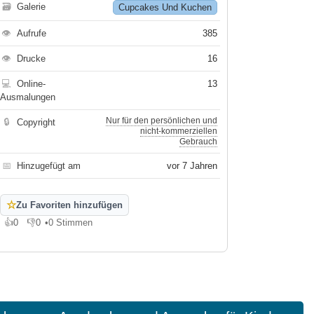
🗃
Galerie
Cupcakes Und Kuchen
👁
Aufrufe
385
👁
Drucke
16
💻
Online-
13
Ausmalungen
Nur für den persönlichen und
🔒
Copyright
nicht-kommerziellen
Gebrauch
📅
Hinzugefügt am
vor 7 Jahren
☆
Zu Favoriten hinzufügen
👍
0
👎
0
•
0 Stimmen
Gefällt mir
Gefällt mir nicht