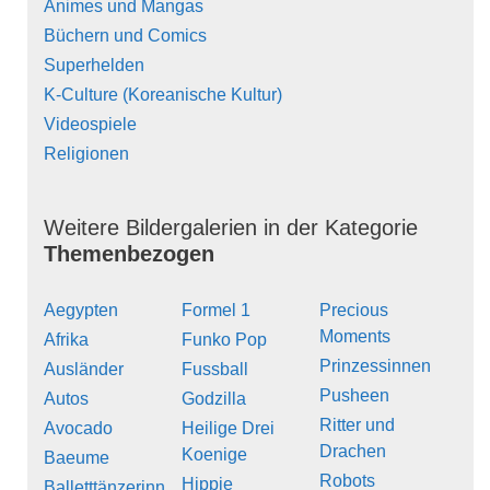
Animes und Mangas
Büchern und Comics
Superhelden
K-Culture (Koreanische Kultur)
Videospiele
Religionen
Weitere Bildergalerien in der Kategorie
Themenbezogen
Aegypten
Formel 1
Precious
Moments
Afrika
Funko Pop
Prinzessinnen
Ausländer
Fussball
Pusheen
Autos
Godzilla
Ritter und
Avocado
Heilige Drei
Drachen
Koenige
Baeume
Robots
Hippie
Balletttänzerinn