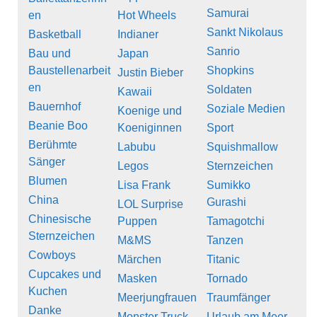
Samurai
en
Hot Wheels
Sankt Nikolaus
Basketball
Indianer
Sanrio
Bau und
Japan
Baustellenarbeit
Shopkins
Justin Bieber
en
Soldaten
Kawaii
Bauernhof
Soziale Medien
Koenige und
Beanie Boo
Koeniginnen
Sport
Berühmte
Labubu
Squishmallow
Sänger
Legos
Sternzeichen
Blumen
Lisa Frank
Sumikko
China
Gurashi
LOL Surprise
Chinesische
Puppen
Tamagotchi
Sternzeichen
M&MS
Tanzen
Cowboys
Märchen
Titanic
Cupcakes und
Masken
Tornado
Kuchen
Meerjungfrauen
Traumfänger
Danke
Monster Truck
Urlaub am Meer