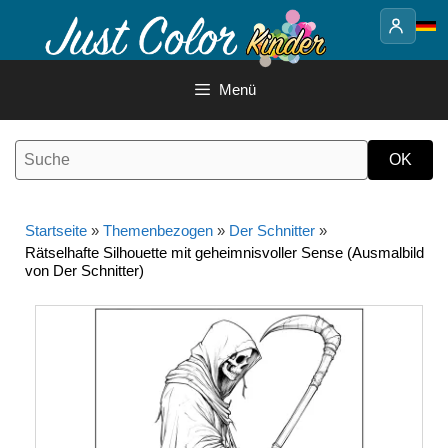
Springe
zum
Inhalt
Menü
Startseite
»
Themenbezogen
»
Der Schnitter
»
Rätselhafte Silhouette mit geheimnisvoller Sense (Ausmalbild
von Der Schnitter)