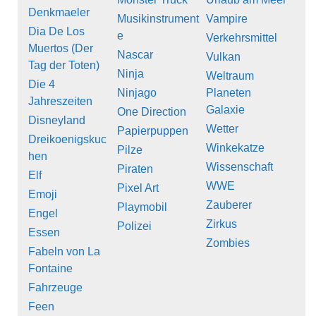
Denkmaeler
Musikinstrument
Vampire
Dia De Los
e
Verkehrsmittel
Muertos (Der
Nascar
Vulkan
Tag der Toten)
Ninja
Weltraum
Die 4
Ninjago
Planeten
Jahreszeiten
Galaxie
One Direction
Disneyland
Wetter
Papierpuppen
Dreikoenigskuc
Winkekatze
Pilze
hen
Wissenschaft
Piraten
Elf
WWE
Pixel Art
Emoji
Zauberer
Playmobil
Engel
Zirkus
Polizei
Essen
Zombies
Fabeln von La
Fontaine
Fahrzeuge
Feen