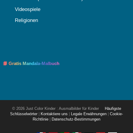
Videospiele
Religionen
📘 Gratis Mandala-Malbuch
© 2026 Just Color Kinder : Ausmalbilder für Kinder
Häufigste
Schlüsselwörter
|
Kontaktiere uns
|
Legale Erwähnungen
|
Cookie-
Richtlinie
|
Datenschutz-Bestimmungen