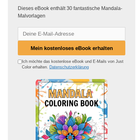
Dieses eBook enthält 30 fantastische Mandala-
Malvorlagen
D
e
i
Mein kostenloses eBook erhalten
n
e
Ich möchte das kostenlose eBook und E-Mails von Just
Color erhalten.
Datenschutzerklärung
E
-
M
a
i
l
-
A
d
r