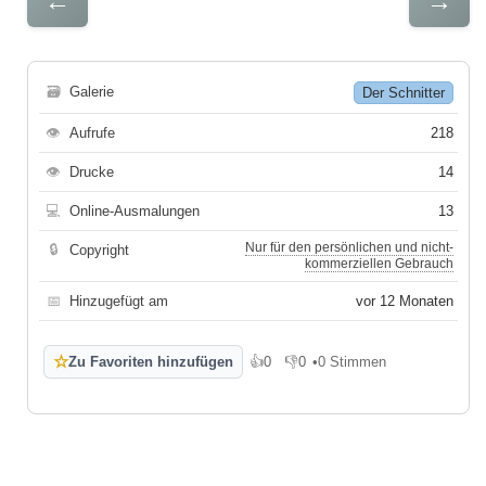
←
→
🗃
Galerie
Der Schnitter
👁
Aufrufe
218
👁
Drucke
14
💻
Online-Ausmalungen
13
Nur für den persönlichen und nicht-
🔒
Copyright
kommerziellen Gebrauch
📅
Hinzugefügt am
vor 12 Monaten
☆
Zu Favoriten hinzufügen
👍
0
👎
0
•
0 Stimmen
Gefällt mir
Gefällt mir nicht